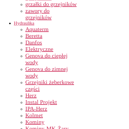
grzałki do grzejników
zawory do
grzejników
Hydraulika
Aquaterm
Beretta
Danfos
Elektryczne
Genova do ciepłej
wody
Genova do zimnej
wody
Grzejniki żeberkowe
części
Herz
Instal Projekt
IPA-Herz
Kolmet
Kominy
Kominy-MK-Żary