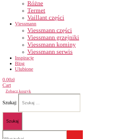
Różne
Termet
Vaillant części
Viessmann
Viessmann części
Viessmann grzejniki
Viessmann kominy
Viessmann serwis
Inspiracje
Blog
Ulubione
0.00
zł
Cart
Zobacz koszyk
Szukaj: