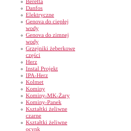
Beretta
Danfos
Elektryczne
Genova do ciepłej
wody
Genova do zimnej
wody
Grzejniki żeberkowe
części
Herz
Instal Projekt
IPA-Herz
Kolmet
Kominy
Kominy-MK-Żary
Kominy-Panek
Kształtki żeliwne
czarne
Kształtki żeliwne
ocynk