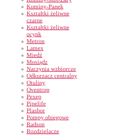
Kominy-Panek
Kształtki żeliwne
czarne
Kształtki żeliwne
ocynk
Metron
Lamex
Miedź
Mosiądz
Naczynia wzbiorcze
Odkurzacz centralny
Otuliny
Oventrop
Pexep
Pipelife
Plasbor
Pompy obiegowe
Radson
Rozdzielacze