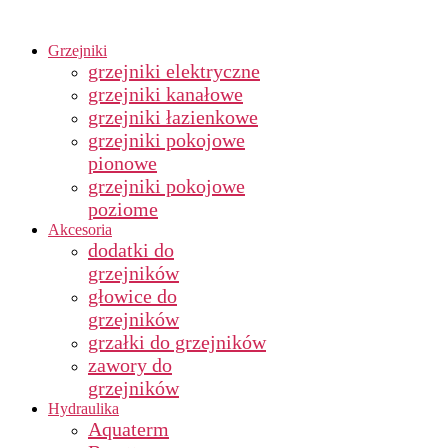
Grzejniki
grzejniki elektryczne
grzejniki kanałowe
grzejniki łazienkowe
grzejniki pokojowe
pionowe
grzejniki pokojowe
poziome
Akcesoria
dodatki do
grzejników
głowice do
grzejników
grzałki do grzejników
zawory do
grzejników
Hydraulika
Aquaterm