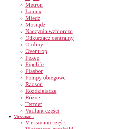
Metron
Lamex
Miedź
Mosiądz
Naczynia wzbiorcze
Odkurzacz centralny
Otuliny
Oventrop
Pexep
Pipelife
Plasbor
Pompy obiegowe
Radson
Rozdzielacze
Różne
Termet
Vaillant części
Viessmann
Viessmann części