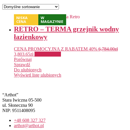
NISKA
W
CENA
MAGAZYNIE
RETRO – TERMA grzejnik wodny
łazienkowy
CENA PROMOCYJNA Z RABATEM 40%
6,784.00
zł
3,803.65
zł
Wybierz opcje
Porównaj
Sprawdź
Do ulubionych
Wyświetl listę ulubionych
“Arthot”
Stara Iwiczna 05-500
ul. Słoneczna 90
NIP: 9511408095
+48 608 327 327
arthot@arthot.pl