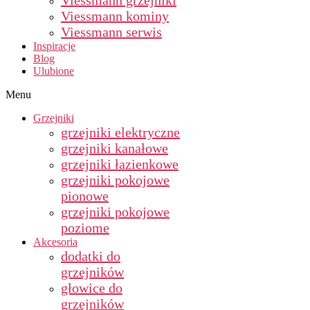
Viessmann grzejniki
Viessmann kominy
Viessmann serwis
Inspiracje
Blog
Ulubione
Menu
Grzejniki
grzejniki elektryczne
grzejniki kanałowe
grzejniki łazienkowe
grzejniki pokojowe
pionowe
grzejniki pokojowe
poziome
Akcesoria
dodatki do
grzejników
głowice do
grzejników