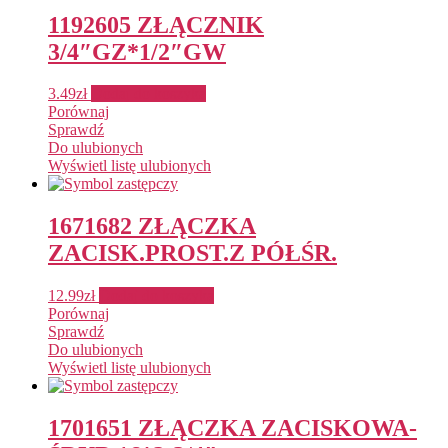
1192605 ZŁĄCZNIK
3/4″GZ*1/2″GW
3.49
zł
Dodaj do koszyka
Porównaj
Sprawdź
Do ulubionych
Wyświetl listę ulubionych
1671682 ZŁĄCZKA
ZACISK.PROST.Z PÓŁŚR.
12.99
zł
Dodaj do koszyka
Porównaj
Sprawdź
Do ulubionych
Wyświetl listę ulubionych
1701651 ZŁĄCZKA ZACISKOWA-