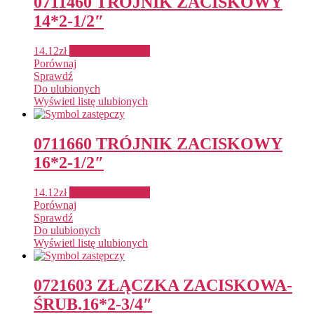
0711460 TRÓJNIK ZACISKOWY
14*2-1/2″
14.12
zł
Dodaj do koszyka
Porównaj
Sprawdź
Do ulubionych
Wyświetl listę ulubionych
0711660 TRÓJNIK ZACISKOWY
16*2-1/2″
14.12
zł
Dodaj do koszyka
Porównaj
Sprawdź
Do ulubionych
Wyświetl listę ulubionych
0721603 ZŁĄCZKA ZACISKOWA-
ŚRUB.16*2-3/4″