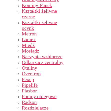
Kominy-Panek
Kształtki żeliwne
czarne
Kształtki żeliwne
ocynk
Metron
Lamex
Miedź
Mosiądz
Naczynia wzbiorcze
Odkurzacz centralny
Otuliny
Oventrop
Pexep
Pipelife
Plasbor
Pompy obiegowe
Radson
Rozdzielacze