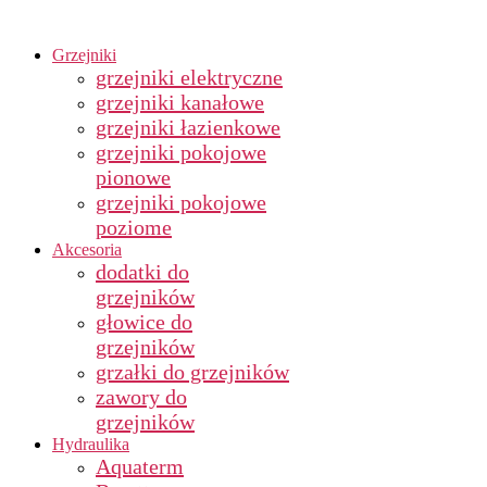
Grzejniki
grzejniki elektryczne
grzejniki kanałowe
grzejniki łazienkowe
grzejniki pokojowe
pionowe
grzejniki pokojowe
poziome
Akcesoria
dodatki do
grzejników
głowice do
grzejników
grzałki do grzejników
zawory do
grzejników
Hydraulika
Aquaterm