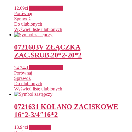
12.09
zł
Dodaj do koszyka
Porównaj
Sprawdź
Do ulubionych
Wyświetl listę ulubionych
0721603V ZŁĄCZKA
ZAC.ŚRUB.20*2-20*2
24.24
zł
Dodaj do koszyka
Porównaj
Sprawdź
Do ulubionych
Wyświetl listę ulubionych
0721631 KOLANO ZACISKOWE
16*2-3/4″16*2
13.94
zł
Czytaj dalej