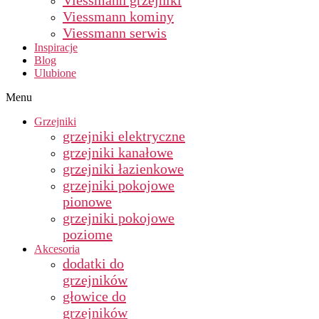
Viessmann grzejniki
Viessmann kominy
Viessmann serwis
Inspiracje
Blog
Ulubione
Menu
Grzejniki
grzejniki elektryczne
grzejniki kanałowe
grzejniki łazienkowe
grzejniki pokojowe
pionowe
grzejniki pokojowe
poziome
Akcesoria
dodatki do
grzejników
głowice do
grzejników