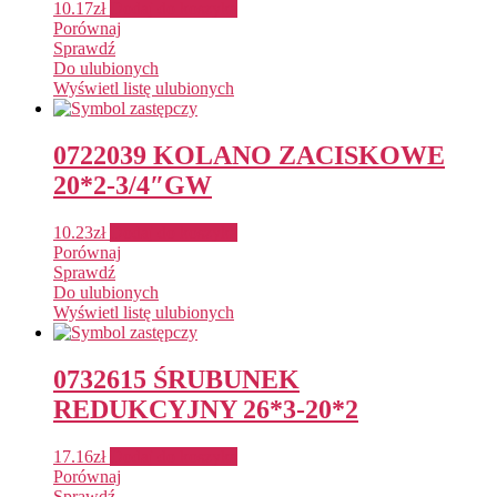
10.17
zł
Dodaj do koszyka
Porównaj
Sprawdź
Do ulubionych
Wyświetl listę ulubionych
0722039 KOLANO ZACISKOWE
20*2-3/4″GW
10.23
zł
Dodaj do koszyka
Porównaj
Sprawdź
Do ulubionych
Wyświetl listę ulubionych
0732615 ŚRUBUNEK
REDUKCYJNY 26*3-20*2
17.16
zł
Dodaj do koszyka
Porównaj
Sprawdź