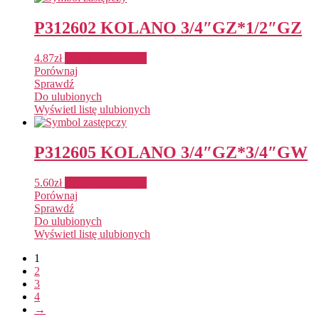
P312602 KOLANO 3/4″GZ*1/2″GZ
4.87
zł
Dodaj do koszyka
Porównaj
Sprawdź
Do ulubionych
Wyświetl listę ulubionych
P312605 KOLANO 3/4″GZ*3/4″GW
5.60
zł
Dodaj do koszyka
Porównaj
Sprawdź
Do ulubionych
Wyświetl listę ulubionych
1
2
3
4
→