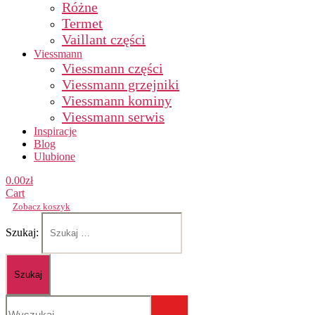
Różne
Termet
Vaillant części
Viessmann
Viessmann części
Viessmann grzejniki
Viessmann kominy
Viessmann serwis
Inspiracje
Blog
Ulubione
0.00
zł
Cart
Zobacz koszyk
Szukaj: