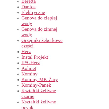
Beretta
Danfos
Elektryczne
Genova do ciepłej
wody
Genova do zimnej
wody
Grzejniki żeberkowe
części
Herz
Instal Projekt
IPA-Herz
Kolmet
Kominy
Kominy-MK-Żary
Kominy-Panek
Kształtki żeliwne
czarne
Kształtki żeliwne
ocynk