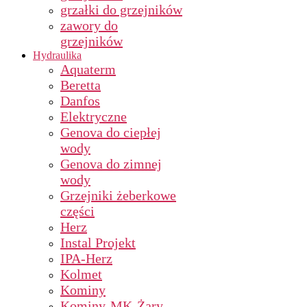
grzałki do grzejników
zawory do
grzejników
Hydraulika
Aquaterm
Beretta
Danfos
Elektryczne
Genova do ciepłej
wody
Genova do zimnej
wody
Grzejniki żeberkowe
części
Herz
Instal Projekt
IPA-Herz
Kolmet
Kominy
Kominy-MK-Żary