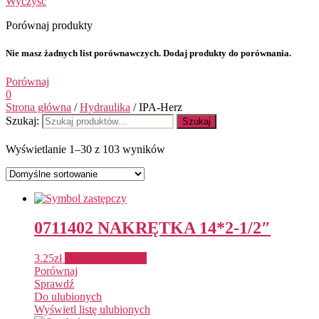
Wyczyść
Porównaj produkty
Nie masz żadnych list porównawczych. Dodaj produkty do porównania.
Porównaj
0
Strona główna
/
Hydraulika
/ IPA-Herz
Szukaj:
Szukaj
Wyświetlanie 1–30 z 103 wyników
0711402 NAKRĘTKA 14*2-1/2″
3.25
zł
Dodaj do koszyka
Porównaj
Sprawdź
Do ulubionych
Wyświetl listę ulubionych