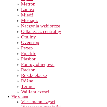
Metron
Lamex
Miedź
Mosiądz
Naczynia wzbiorcze
Odkurzacz centralny
Otuliny
Oventrop
Pexep
Pipelife
Plasbor
Pompy obiegowe
Radson
Rozdzielacze
Różne
Termet
Vaillant części
Viessmann
Viessmann części