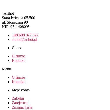
“Arthot”
Stara Iwiczna 05-500
ul. Słoneczna 90
NIP: 9511408095
+48 608 327 327
arthot@arthot.pl
O nas
O firmie
Kontakt
Menu
O firmie
Kontakt
Moje konto
Zaloguj
Zarejestruj
Zmiana hasła