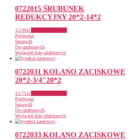
0722015 ŚRUBUNEK
REDUKCYJNY 20*2-14*2
12.09
zł
Dodaj do koszyka
Porównaj
Sprawdź
Do ulubionych
Wyświetl listę ulubionych
0722031 KOLANO ZACISKOWE
20*2-3/4″20*2
13.71
zł
Dodaj do koszyka
Porównaj
Sprawdź
Do ulubionych
Wyświetl listę ulubionych
0722033 KOLANO ZACISKOWE