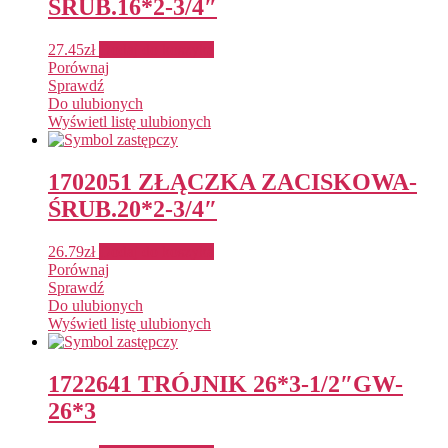
ŚRUB.16*2-3/4″
27.45
zł
Dodaj do koszyka
Porównaj
Sprawdź
Do ulubionych
Wyświetl listę ulubionych
1702051 ZŁĄCZKA ZACISKOWA-
ŚRUB.20*2-3/4″
26.79
zł
Dodaj do koszyka
Porównaj
Sprawdź
Do ulubionych
Wyświetl listę ulubionych
1722641 TRÓJNIK 26*3-1/2″GW-
26*3