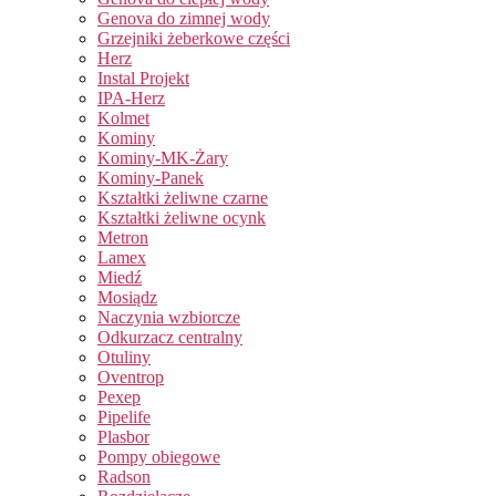
Genova do zimnej wody
Grzejniki żeberkowe części
Herz
Instal Projekt
IPA-Herz
Kolmet
Kominy
Kominy-MK-Żary
Kominy-Panek
Kształtki żeliwne czarne
Kształtki żeliwne ocynk
Metron
Lamex
Miedź
Mosiądz
Naczynia wzbiorcze
Odkurzacz centralny
Otuliny
Oventrop
Pexep
Pipelife
Plasbor
Pompy obiegowe
Radson