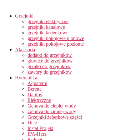
Grzejniki
grzejniki elektryczne
grzejniki kanałowe
grzejniki łazienkowe
grzejniki pokojowe pionowe
grzejniki pokojowe poziome
Akcesoria
dodatki do grzejników
głowice do grzejników
grzałki do grzejników
zawory do grzejników
Hydraulika
Aquaterm
Beretta
Danfos
Elektryczne
Genova do ciepłej wody
Genova do zimnej wody
Grzejniki żeberkowe części
Herz
Instal Projekt
IPA-Herz
Kolmet