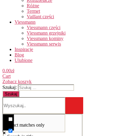
Rozdzielacze
Różne
Termet
Vaillant części
Viessmann
Viessmann części
Viessmann grzejniki
Viessmann kominy
Viessmann serwis
Inspiracje
Blog
Ulubione
0.00
zł
Cart
Zobacz koszyk
Szukaj:
Exact matches only