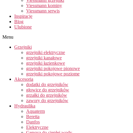
Viessmann grzejniki
Viessmann kominy
Viessmann serwis
Inspiracje
Blog
Ulubione
Menu
Grzejniki
grzejniki elektryczne
grzejniki kanałowe
grzejniki łazienkowe
grzejniki pokojowe pionowe
grzejniki pokojowe poziome
Akcesoria
dodatki do grzejników
głowice do grzejników
grzałki do grzejników
zawory do grzejników
Hydraulika
Aquaterm
Beretta
Danfos
Elektryczne
Genova do ciepłej wody