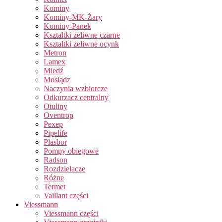
Kominy
Kominy-MK-Żary
Kominy-Panek
Kształtki żeliwne czarne
Kształtki żeliwne ocynk
Metron
Lamex
Miedź
Mosiądz
Naczynia wzbiorcze
Odkurzacz centralny
Otuliny
Oventrop
Pexep
Pipelife
Plasbor
Pompy obiegowe
Radson
Rozdzielacze
Różne
Termet
Vaillant części
Viessmann
Viessmann części