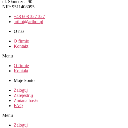
ul. Słoneczna 90
NIP: 9511408095
+48 608 327 327
arthot@arthot.pl
O nas
O firmie
Kontakt
Menu
O firmie
Kontakt
Moje konto
Zaloguj
Zarejestruj
Zmiana hasła
FAQ
Menu
Zaloguj