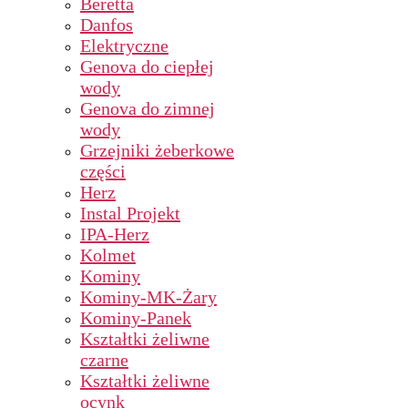
Beretta
Danfos
Elektryczne
Genova do ciepłej
wody
Genova do zimnej
wody
Grzejniki żeberkowe
części
Herz
Instal Projekt
IPA-Herz
Kolmet
Kominy
Kominy-MK-Żary
Kominy-Panek
Kształtki żeliwne
czarne
Kształtki żeliwne
ocynk