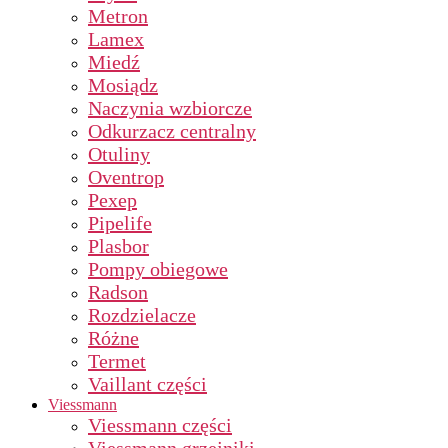
Metron
Lamex
Miedź
Mosiądz
Naczynia wzbiorcze
Odkurzacz centralny
Otuliny
Oventrop
Pexep
Pipelife
Plasbor
Pompy obiegowe
Radson
Rozdzielacze
Różne
Termet
Vaillant części
Viessmann
Viessmann części