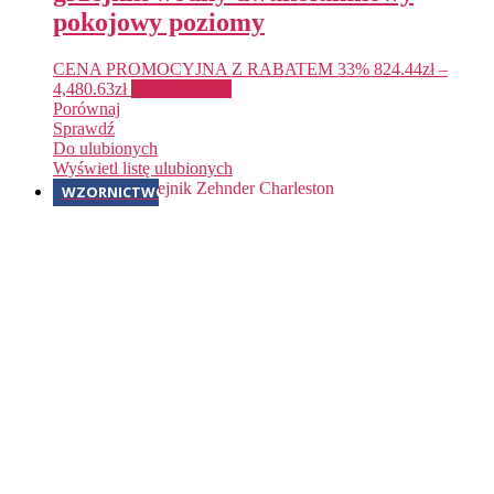
pokojowy poziomy
CENA PROMOCYJNA Z RABATEM 33%
824.44
zł
–
4,480.63
zł
Wybierz opcje
Porównaj
Sprawdź
Do ulubionych
Wyświetl listę ulubionych
WZORNICTWO