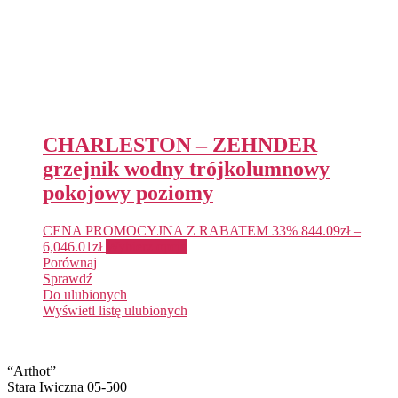
CHARLESTON – ZEHNDER
grzejnik wodny trójkolumnowy
pokojowy poziomy
CENA PROMOCYJNA Z RABATEM 33%
844.09
zł
–
6,046.01
zł
Wybierz opcje
Porównaj
Sprawdź
Do ulubionych
Wyświetl listę ulubionych
“Arthot”
Stara Iwiczna 05-500