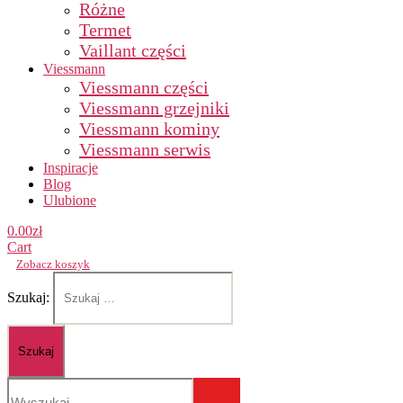
Różne
Termet
Vaillant części
Viessmann
Viessmann części
Viessmann grzejniki
Viessmann kominy
Viessmann serwis
Inspiracje
Blog
Ulubione
0.00
zł
Cart
Zobacz koszyk
Szukaj: