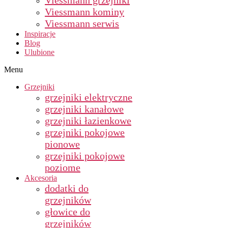
Viessmann grzejniki
Viessmann kominy
Viessmann serwis
Inspiracje
Blog
Ulubione
Menu
Grzejniki
grzejniki elektryczne
grzejniki kanałowe
grzejniki łazienkowe
grzejniki pokojowe
pionowe
grzejniki pokojowe
poziome
Akcesoria
dodatki do
grzejników
głowice do
grzejników