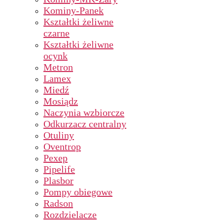
Kominy-Panek
Kształtki żeliwne
czarne
Kształtki żeliwne
ocynk
Metron
Lamex
Miedź
Mosiądz
Naczynia wzbiorcze
Odkurzacz centralny
Otuliny
Oventrop
Pexep
Pipelife
Plasbor
Pompy obiegowe
Radson
Rozdzielacze