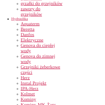
grzałki do grzejników
zawory do
grzejników
Hydraulika
Aquaterm
Beretta
Danfos
Elektryczne
Genova do ciepłej
wody
Genova do zimnej
wody
Grzejniki żeberkowe
części
Herz
Instal Projekt
IPA-Herz
Kolmet
Kominy
Kominy-MK-Żary