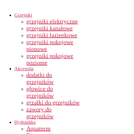
Grzejniki
grzejniki elektryczne
grzejniki kanałowe
grzejniki łazienkowe
grzejniki pokojowe
pionowe
grzejniki pokojowe
poziome
Akcesoria
dodatki do
grzejników
głowice do
grzejników
grzałki do grzejników
zawory do
grzejników
Hydraulika
Aquaterm