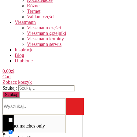
Rozdzielacze
Różne
Termet
Vaillant części
Viessmann
Viessmann części
Viessmann grzejniki
Viessmann kominy
Viessmann serwis
Inspiracje
Blog
Ulubione
0.00
zł
Cart
Zobacz koszyk
Szukaj:
Exact matches only