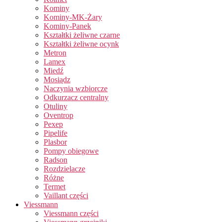
Kominy
Kominy-MK-Żary
Kominy-Panek
Kształtki żeliwne czarne
Kształtki żeliwne ocynk
Metron
Lamex
Miedź
Mosiądz
Naczynia wzbiorcze
Odkurzacz centralny
Otuliny
Oventrop
Pexep
Pipelife
Plasbor
Pompy obiegowe
Radson
Rozdzielacze
Różne
Termet
Vaillant części
Viessmann
Viessmann części