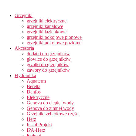
Grzejniki
grzejniki elektryczne
grzejniki kanałowe
grzejniki łazienkowe
grzejniki pokojowe pionowe
grzejniki pokojowe poziome
Akcesoria
dodatki do grzejników
głowice do grzejników
grzałki do grzejników
zawory do grzejników
Hydraulika
Aquaterm
Beretta
Danfos
Elektryczne
Genova do ciepłej wody
Genova do zimnej wody
Grzejniki żeberkowe części
Herz
Instal Projekt
IPA-Herz
Kolmet