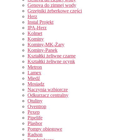
Genova do zimnej wody
Grzejniki żeberkowe części
Herz
Instal Projekt
IPA-Herz
Kolmet
Kominy
Kominy-MK-Żary
Kominy-Panek
Kształtki żeliwne czarne
Kształtki żeliwne ocynk
Metron
Lamex
Miedź
Mosiądz
Naczynia wzbiorcze
Odkurzacz centralny
Otuliny
Oventrop
Pexep
Pipelife
Plasbor
Pompy obiegowe
Radson