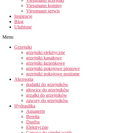
Viessmann grzejniki
Viessmann kominy
Viessmann serwis
Inspiracje
Blog
Ulubione
Menu
Grzejniki
grzejniki elektryczne
grzejniki kanałowe
grzejniki łazienkowe
grzejniki pokojowe pionowe
grzejniki pokojowe poziome
Akcesoria
dodatki do grzejników
głowice do grzejników
grzałki do grzejników
zawory do grzejników
Hydraulika
Aquaterm
Beretta
Danfos
Elektryczne
Genova do ciepłej wody