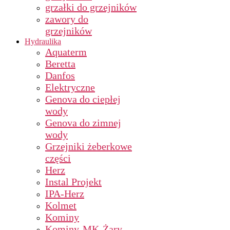
grzałki do grzejników
zawory do
grzejników
Hydraulika
Aquaterm
Beretta
Danfos
Elektryczne
Genova do ciepłej
wody
Genova do zimnej
wody
Grzejniki żeberkowe
części
Herz
Instal Projekt
IPA-Herz
Kolmet
Kominy
Kominy-MK-Żary