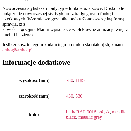
Nowoczesna stylistyka i tradycyjne funkcje użytkowe. Doskonałe
połączenie nowoczesnej stylistyki oraz tradycyjnych funkcji
użytkowych. Wzornictwo grzejnika podkreślone oszczędną formą
sprawia, iż z
łatwością grzejnik Marlin wpisuje się w efektowne aranżacje wnętrz
kuchni i łazienek.
Jeśli szukasz innego rozmiaru tego produktu skontaktuj się z nami:
arthot@arthot.pl
Informacje dodatkowe
wysokość (mm)
780
,
1185
szerokość (mm)
430
,
530
biały RAL 9016 połysk
,
metallic
kolor
black
,
metallic grey