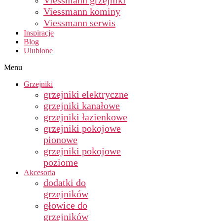
Viessmann grzejniki
Viessmann kominy
Viessmann serwis
Inspiracje
Blog
Ulubione
Menu
Grzejniki
grzejniki elektryczne
grzejniki kanałowe
grzejniki łazienkowe
grzejniki pokojowe
pionowe
grzejniki pokojowe
poziome
Akcesoria
dodatki do
grzejników
głowice do
grzejników