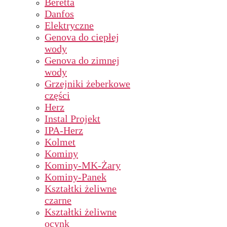
Beretta
Danfos
Elektryczne
Genova do ciepłej
wody
Genova do zimnej
wody
Grzejniki żeberkowe
części
Herz
Instal Projekt
IPA-Herz
Kolmet
Kominy
Kominy-MK-Żary
Kominy-Panek
Kształtki żeliwne
czarne
Kształtki żeliwne
ocynk