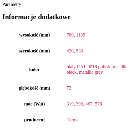
Parametry
Informacje dodatkowe
wysokość (mm)
780
,
1185
szerokość (mm)
430
,
530
biały RAL 9016 połysk
,
metallic
kolor
black
,
metallic grey
głębokość (mm)
72
moc (Wat)
319
,
393
,
467
,
576
producent
Terma