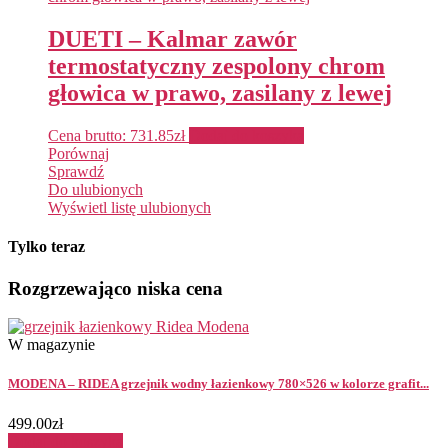
DUETI – Kalmar zawór
termostatyczny zespolony chrom
głowica w prawo, zasilany z lewej
Cena brutto:
731.85
zł
Dodaj do koszyka
Porównaj
Sprawdź
Do ulubionych
Wyświetl listę ulubionych
Tylko teraz
Rozgrzewająco niska cena
W magazynie
MODENA – RIDEA grzejnik wodny łazienkowy 780×526 w kolorze grafit...
499.00
zł
Dodaj do koszyka