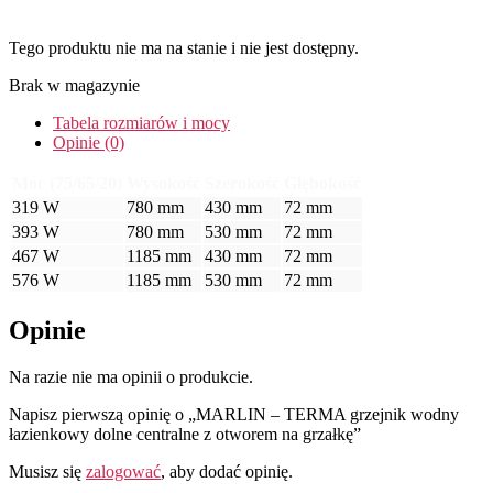
Tego produktu nie ma na stanie i nie jest dostępny.
Brak w magazynie
Tabela rozmiarów i mocy
Opinie (0)
Moc (75/65/20)
Wysokość
Szerokość
Głębokość
319 W
780 mm
430 mm
72 mm
393 W
780 mm
530 mm
72 mm
467 W
1185 mm
430 mm
72 mm
576 W
1185 mm
530 mm
72 mm
Opinie
Na razie nie ma opinii o produkcie.
Napisz pierwszą opinię o „MARLIN – TERMA grzejnik wodny
łazienkowy dolne centralne z otworem na grzałkę”
Musisz się
zalogować
, aby dodać opinię.