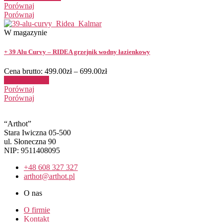
Porównaj
Porównaj
W magazynie
+ 39 Alu Curvy – RIDEA grzejnik wodny łazienkowy
Cena brutto:
499.00
zł
–
699.00
zł
Wybierz opcje
Porównaj
Porównaj
“Arthot”
Stara Iwiczna 05-500
ul. Słoneczna 90
NIP: 9511408095
+48 608 327 327
arthot@arthot.pl
O nas
O firmie
Kontakt