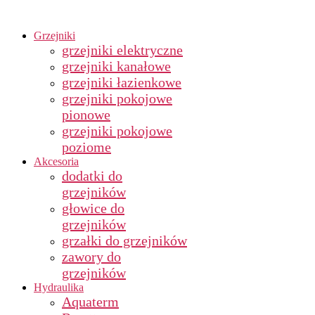
Grzejniki
grzejniki elektryczne
grzejniki kanałowe
grzejniki łazienkowe
grzejniki pokojowe
pionowe
grzejniki pokojowe
poziome
Akcesoria
dodatki do
grzejników
głowice do
grzejników
grzałki do grzejników
zawory do
grzejników
Hydraulika
Aquaterm