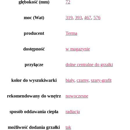
głębokość (mm)
72
moc (Wat)
319
,
393
,
467
,
576
producent
Terma
dostępność
w magazynie
przyłącze
dolne centralne do grzałki
kolor do wyszukiwarki
biały
,
czarny
,
szary-grafit
rekomendowany do wnętrz
nowoczesne
sposób oddawania ciepła
radiacja
możliwość dodania grzałki
tak