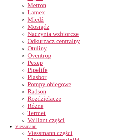
Metron
Lamex
Miedź
Mosiądz
Naczynia wzbiorcze
Odkurzacz centralny
Otuliny
Oventrop
Pexep
Pipelife
Plasbor
Pompy obiegowe
Radson
Rozdzielacze
Różne
Termet
Vaillant części
Viessmann
Viessmann części