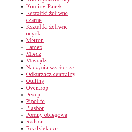
Kominy-Panek
Kształtki żeliwne
czarne
Kształtki żeliwne
ocynk
Metron
Lamex
Miedź
Mosiądz
Naczynia wzbiorcze
Odkurzacz centralny
Otuliny
Oventrop
Pexep
Pipelife
Plasbor
Pompy obiegowe
Radson
Rozdzielacze