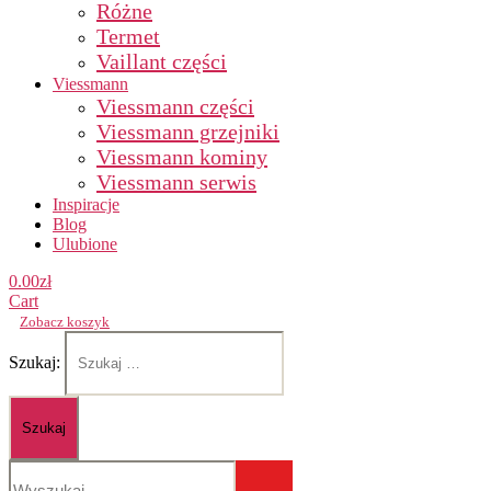
Różne
Termet
Vaillant części
Viessmann
Viessmann części
Viessmann grzejniki
Viessmann kominy
Viessmann serwis
Inspiracje
Blog
Ulubione
0.00
zł
Cart
Zobacz koszyk
Szukaj: