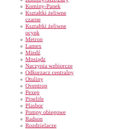
Kominy-Panek
Kształtki żeliwne
czarne
Kształtki żeliwne
ocynk
Metron
Lamex
Miedź
Mosiądz
Naczynia wzbiorcze
Odkurzacz centralny
Otuliny
Oventrop
Pexep
Pipelife
Plasbor
Pompy obiegowe
Radson
Rozdzielacze