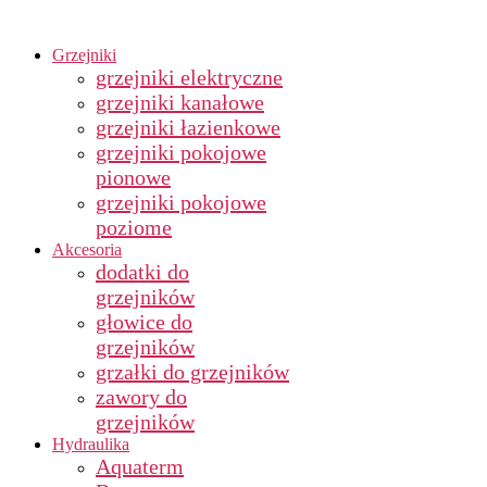
Grzejniki
grzejniki elektryczne
grzejniki kanałowe
grzejniki łazienkowe
grzejniki pokojowe
pionowe
grzejniki pokojowe
poziome
Akcesoria
dodatki do
grzejników
głowice do
grzejników
grzałki do grzejników
zawory do
grzejników
Hydraulika
Aquaterm