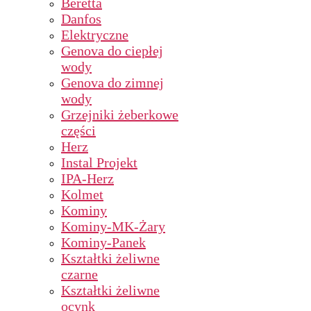
Beretta
Danfos
Elektryczne
Genova do ciepłej
wody
Genova do zimnej
wody
Grzejniki żeberkowe
części
Herz
Instal Projekt
IPA-Herz
Kolmet
Kominy
Kominy-MK-Żary
Kominy-Panek
Kształtki żeliwne
czarne
Kształtki żeliwne
ocynk