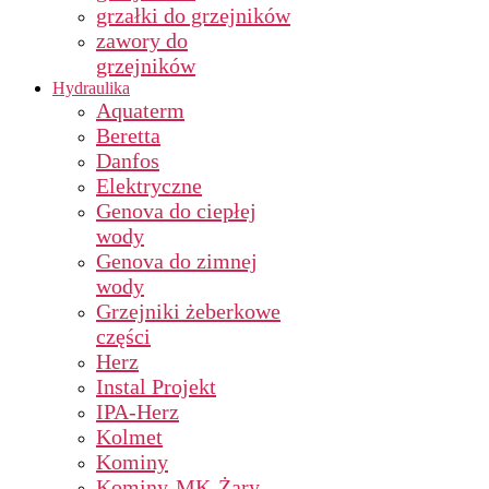
grzałki do grzejników
zawory do
grzejników
Hydraulika
Aquaterm
Beretta
Danfos
Elektryczne
Genova do ciepłej
wody
Genova do zimnej
wody
Grzejniki żeberkowe
części
Herz
Instal Projekt
IPA-Herz
Kolmet
Kominy
Kominy-MK-Żary