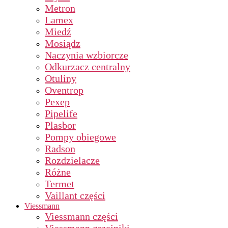
Metron
Lamex
Miedź
Mosiądz
Naczynia wzbiorcze
Odkurzacz centralny
Otuliny
Oventrop
Pexep
Pipelife
Plasbor
Pompy obiegowe
Radson
Rozdzielacze
Różne
Termet
Vaillant części
Viessmann
Viessmann części