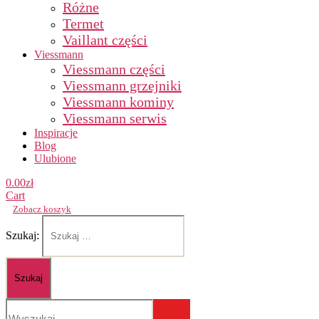
Różne
Termet
Vaillant części
Viessmann
Viessmann części
Viessmann grzejniki
Viessmann kominy
Viessmann serwis
Inspiracje
Blog
Ulubione
0.00
zł
Cart
Zobacz koszyk
Szukaj: