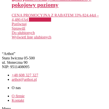
pokojowy poziomy
CENA PROMOCYJNA Z RABATEM 33%
824.44
zł
–
4,480.63
zł
Wybierz opcje
Porównaj
Sprawdź
Do ulubionych
Wyświetl listę ulubionych
“Arthot”
Stara Iwiczna 05-500
ul. Słoneczna 90
NIP: 9511408095
+48 608 327 327
arthot@arthot.pl
O nas
O firmie
Kontakt
Menu