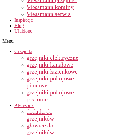
Viessmann grzejniki
Viessmann kominy
Viessmann serwis
Inspiracje
Blog
Ulubione
Menu
Grzejniki
grzejniki elektryczne
grzejniki kanałowe
grzejniki łazienkowe
grzejniki pokojowe
pionowe
grzejniki pokojowe
poziome
Akcesoria
dodatki do
grzejników
głowice do
grzejników