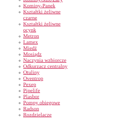
Kominy-Panek
Kształtki żeliwne
czarne
Kształtki żeliwne
ocynk
Metron
Lamex
Miedź
Mosiądz
Naczynia wzbiorcze
Odkurzacz centralny
Otuliny
Oventrop
Pexep
Pipelife
Plasbor
Pompy obiegowe
Radson
Rozdzielacze