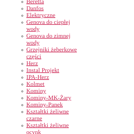
Beretta
Danfos
Elektryczne
Genova do ciepłej
wody
Genova do zimnej
wody
Grzejniki żeberkowe
części
Herz
Instal Projekt
IPA-Herz
Kolmet
Kominy
Kominy-MK-Żary
Kominy-Panek
Kształtki żeliwne
czarne
Kształtki żeliwne
ocynk