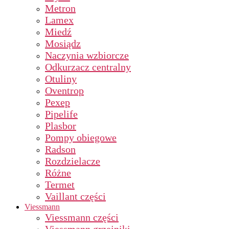
Metron
Lamex
Miedź
Mosiądz
Naczynia wzbiorcze
Odkurzacz centralny
Otuliny
Oventrop
Pexep
Pipelife
Plasbor
Pompy obiegowe
Radson
Rozdzielacze
Różne
Termet
Vaillant części
Viessmann
Viessmann części