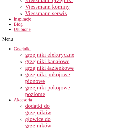
Viessmann grzejniki
Viessmann kominy
Viessmann serwis
Inspiracje
Blog
Ulubione
Menu
Grzejniki
grzejniki elektryczne
grzejniki kanałowe
grzejniki łazienkowe
grzejniki pokojowe
pionowe
grzejniki pokojowe
poziome
Akcesoria
dodatki do
grzejników
głowice do
grzejników