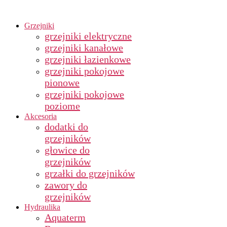
Grzejniki
grzejniki elektryczne
grzejniki kanałowe
grzejniki łazienkowe
grzejniki pokojowe
pionowe
grzejniki pokojowe
poziome
Akcesoria
dodatki do
grzejników
głowice do
grzejników
grzałki do grzejników
zawory do
grzejników
Hydraulika
Aquaterm