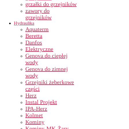
grzałki do grzejników
zawory do
grzejników
Hydraulika
Aquaterm
Beretta
Danfos
Elektryczne
Genova do ciepłej
wody
Genova do zimnej
wody
Grzejniki żeberkowe
części
Herz
Instal Projekt
IPA-Herz
Kolmet
Kominy
Kominy-MK-Żary