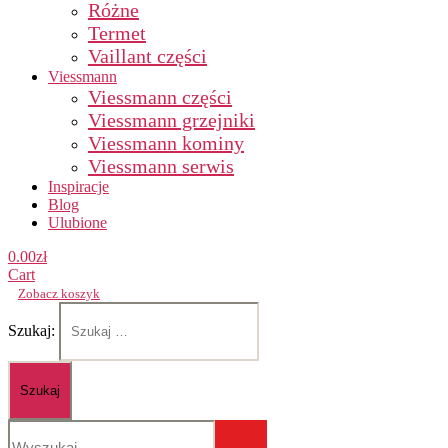
Różne
Termet
Vaillant części
Viessmann
Viessmann części
Viessmann grzejniki
Viessmann kominy
Viessmann serwis
Inspiracje
Blog
Ulubione
0.00
zł
Cart
Zobacz koszyk
Szukaj: