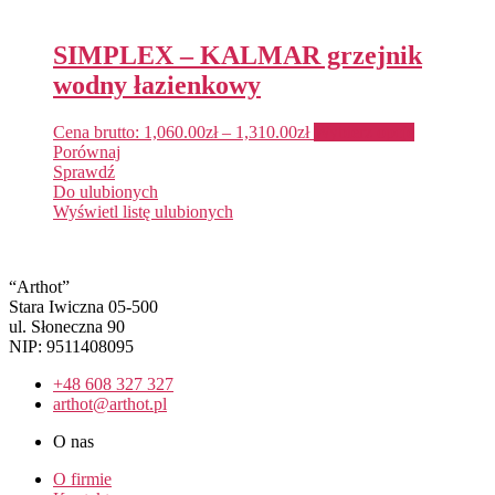
SIMPLEX – KALMAR grzejnik
wodny łazienkowy
Cena brutto:
1,060.00
zł
–
1,310.00
zł
Wybierz opcje
Porównaj
Sprawdź
Do ulubionych
Wyświetl listę ulubionych
“Arthot”
Stara Iwiczna 05-500
ul. Słoneczna 90
NIP: 9511408095
+48 608 327 327
arthot@arthot.pl
O nas
O firmie