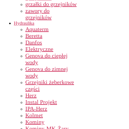
grzałki do grzejników
zawory do
grzejników
Hydraulika
Aquaterm
Beretta
Danfos
Elektryczne
Genova do ciepłej
wody
Genova do zimnej
wody
Grzejniki żeberkowe
części
Herz
Instal Projekt
IPA-Herz
Kolmet
Kominy
Kominy-MK-Żary