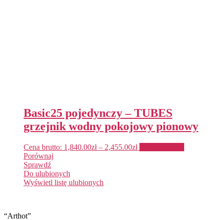
Basic25 pojedynczy – TUBES
grzejnik wodny pokojowy pionowy
Cena brutto:
1,840.00
zł
–
2,455.00
zł
Wybierz opcje
Porównaj
Sprawdź
Do ulubionych
Wyświetl listę ulubionych
“Arthot”