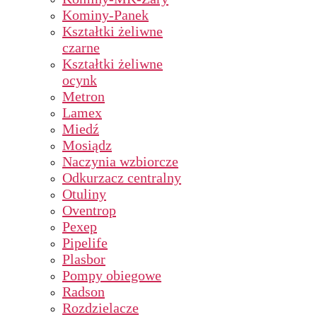
Kominy-Panek
Kształtki żeliwne
czarne
Kształtki żeliwne
ocynk
Metron
Lamex
Miedź
Mosiądz
Naczynia wzbiorcze
Odkurzacz centralny
Otuliny
Oventrop
Pexep
Pipelife
Plasbor
Pompy obiegowe
Radson
Rozdzielacze