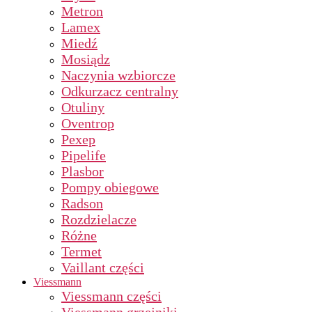
Metron
Lamex
Miedź
Mosiądz
Naczynia wzbiorcze
Odkurzacz centralny
Otuliny
Oventrop
Pexep
Pipelife
Plasbor
Pompy obiegowe
Radson
Rozdzielacze
Różne
Termet
Vaillant części
Viessmann
Viessmann części