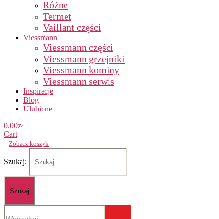
Różne
Termet
Vaillant części
Viessmann
Viessmann części
Viessmann grzejniki
Viessmann kominy
Viessmann serwis
Inspiracje
Blog
Ulubione
0.00
zł
Cart
Zobacz koszyk
Szukaj: