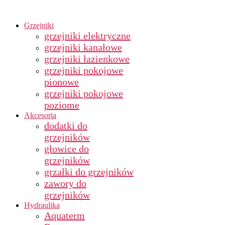
Grzejniki
grzejniki elektryczne
grzejniki kanałowe
grzejniki łazienkowe
grzejniki pokojowe
pionowe
grzejniki pokojowe
poziome
Akcesoria
dodatki do
grzejników
głowice do
grzejników
grzałki do grzejników
zawory do
grzejników
Hydraulika
Aquaterm