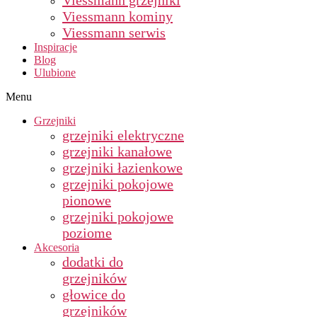
Viessmann grzejniki
Viessmann kominy
Viessmann serwis
Inspiracje
Blog
Ulubione
Menu
Grzejniki
grzejniki elektryczne
grzejniki kanałowe
grzejniki łazienkowe
grzejniki pokojowe
pionowe
grzejniki pokojowe
poziome
Akcesoria
dodatki do
grzejników
głowice do
grzejników