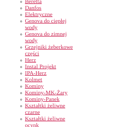
Beretta
Danfos
Elektryczne
Genova do ciepłej
wody
Genova do zimnej
wody
Grzejniki żeberkowe
części
Herz
Instal Projekt
IPA-Herz
Kolmet
Kominy
Kominy-MK-Żary
Kominy-Panek
Kształtki żeliwne
czarne
Kształtki żeliwne
ocynk