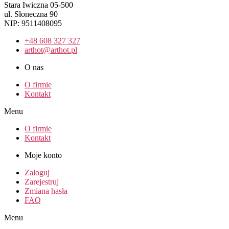
Stara Iwiczna 05-500
ul. Słoneczna 90
NIP: 9511408095
+48 608 327 327
arthot@arthot.pl
O nas
O firmie
Kontakt
Menu
O firmie
Kontakt
Moje konto
Zaloguj
Zarejestruj
Zmiana hasła
FAQ
Menu