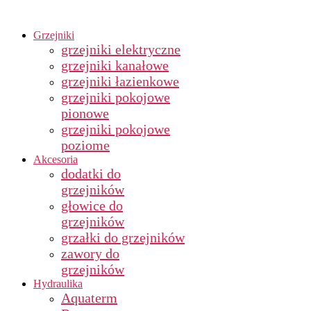
Grzejniki
grzejniki elektryczne
grzejniki kanałowe
grzejniki łazienkowe
grzejniki pokojowe
pionowe
grzejniki pokojowe
poziome
Akcesoria
dodatki do
grzejników
głowice do
grzejników
grzałki do grzejników
zawory do
grzejników
Hydraulika
Aquaterm