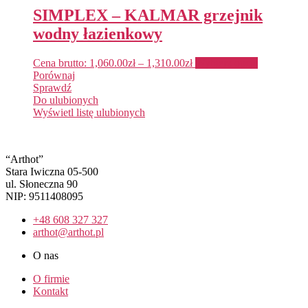
SIMPLEX – KALMAR grzejnik
wodny łazienkowy
Cena brutto:
1,060.00
zł
–
1,310.00
zł
Wybierz opcje
Porównaj
Sprawdź
Do ulubionych
Wyświetl listę ulubionych
“Arthot”
Stara Iwiczna 05-500
ul. Słoneczna 90
NIP: 9511408095
+48 608 327 327
arthot@arthot.pl
O nas
O firmie
Kontakt