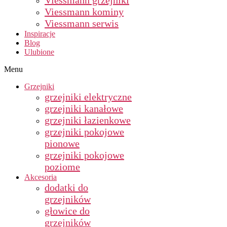
Viessmann grzejniki
Viessmann kominy
Viessmann serwis
Inspiracje
Blog
Ulubione
Menu
Grzejniki
grzejniki elektryczne
grzejniki kanałowe
grzejniki łazienkowe
grzejniki pokojowe
pionowe
grzejniki pokojowe
poziome
Akcesoria
dodatki do
grzejników
głowice do
grzejników