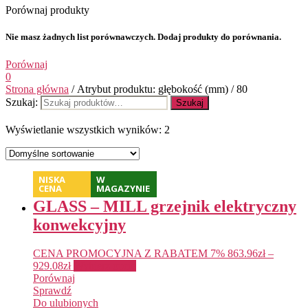
Porównaj produkty
Nie masz żadnych list porównawczych. Dodaj produkty do porównania.
Porównaj
0
Strona główna
/ Atrybut produktu: głębokość (mm) / 80
Szukaj:
Szukaj
Wyświetlanie wszystkich wyników: 2
NISKA
W
CENA
MAGAZYNIE
GLASS – MILL grzejnik elektryczny
konwekcyjny
CENA PROMOCYJNA Z RABATEM 7%
863.96
zł
–
929.08
zł
Wybierz opcje
Porównaj
Sprawdź
Do ulubionych