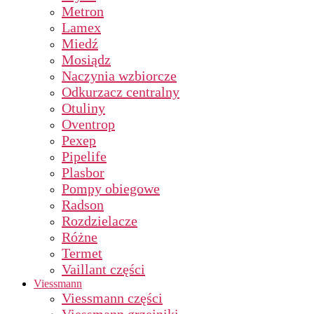
Metron
Lamex
Miedź
Mosiądz
Naczynia wzbiorcze
Odkurzacz centralny
Otuliny
Oventrop
Pexep
Pipelife
Plasbor
Pompy obiegowe
Radson
Rozdzielacze
Różne
Termet
Vaillant części
Viessmann
Viessmann części