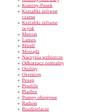
Kominy-Panek
Kształtki żeliwne
czarne
Kształtki żeliwne
ocynk
Metron
Lamex
Miedź
Mosiądz
Naczynia wzbiorcze
Odkurzacz centralny
Otuliny
Oventrop
Pexep
Pipelife
Plasbor
Pompy obiegowe
Radson
Rozdzielacze