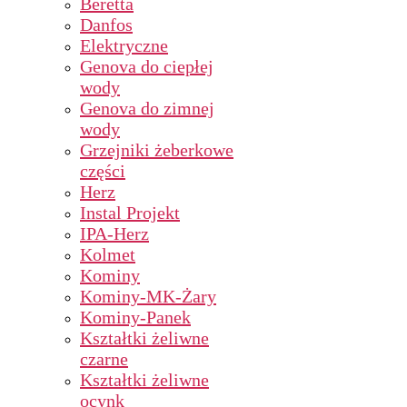
Beretta
Danfos
Elektryczne
Genova do ciepłej
wody
Genova do zimnej
wody
Grzejniki żeberkowe
części
Herz
Instal Projekt
IPA-Herz
Kolmet
Kominy
Kominy-MK-Żary
Kominy-Panek
Kształtki żeliwne
czarne
Kształtki żeliwne
ocynk