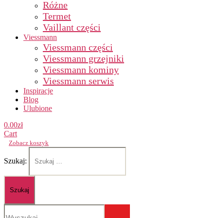
Różne
Termet
Vaillant części
Viessmann
Viessmann części
Viessmann grzejniki
Viessmann kominy
Viessmann serwis
Inspiracje
Blog
Ulubione
0.00
zł
Cart
Zobacz koszyk
Szukaj: