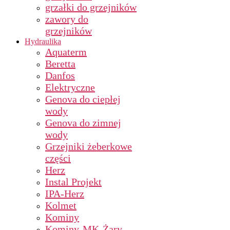
grzałki do grzejników
zawory do
grzejników
Hydraulika
Aquaterm
Beretta
Danfos
Elektryczne
Genova do ciepłej
wody
Genova do zimnej
wody
Grzejniki żeberkowe
części
Herz
Instal Projekt
IPA-Herz
Kolmet
Kominy
Kominy-MK-Żary