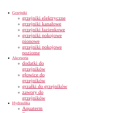
Grzejniki
grzejniki elektryczne
grzejniki kanałowe
grzejniki łazienkowe
grzejniki pokojowe
pionowe
grzejniki pokojowe
poziome
Akcesoria
dodatki do
grzejników
głowice do
grzejników
grzałki do grzejników
zawory do
grzejników
Hydraulika
Aquaterm