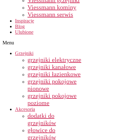
Viessmann grzejniki
Viessmann kominy
Viessmann serwis
Inspiracje
Blog
Ulubione
Menu
Grzejniki
grzejniki elektryczne
grzejniki kanałowe
grzejniki łazienkowe
grzejniki pokojowe
pionowe
grzejniki pokojowe
poziome
Akcesoria
dodatki do
grzejników
głowice do
grzejników