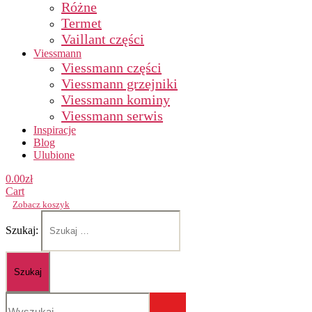
Różne
Termet
Vaillant części
Viessmann
Viessmann części
Viessmann grzejniki
Viessmann kominy
Viessmann serwis
Inspiracje
Blog
Ulubione
0.00
zł
Cart
Zobacz koszyk
Szukaj: