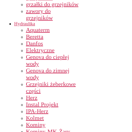
grzałki do grzejników
zawory do
grzejników
Hydraulika
Aquaterm
Beretta
Danfos
Elektryczne
Genova do ciepłej
wody
Genova do zimnej
wody
Grzejniki żeberkowe
części
Herz
Instal Projekt
IPA-Herz
Kolmet
Kominy
Kominy-MK-Żary