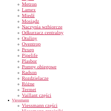
Metron
Lamex
Miedź
Mosiądz
Naczynia wzbiorcze
Odkurzacz centralny
Otuliny
Oventrop
Pexep
Pipelife
Plasbor
Pompy obiegowe
Radson
Rozdzielacze
Różne
Termet
Vaillant części
Viessmann
Viessmann części