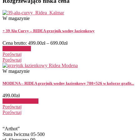
Rozgrzewająco niska cena
W magazynie
+ 39 Alu Curvy – RIDEA grzejnik wodny łazienkowy
Cena brutto:
499.00
zł
–
699.00
zł
Wybierz opcje
Porównaj
Porównaj
W magazynie
MODENA – RIDEA grzejnik wodny łazienkowy 780×526 w kolorze grafit...
499.00
zł
Dodaj do koszyka
Porównaj
Porównaj
“Arthot”
Stara Iwiczna 05-500
ul. Słoneczna 90