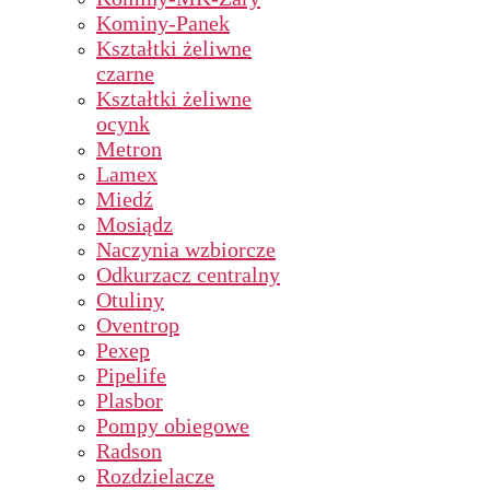
Kominy-Panek
Kształtki żeliwne
czarne
Kształtki żeliwne
ocynk
Metron
Lamex
Miedź
Mosiądz
Naczynia wzbiorcze
Odkurzacz centralny
Otuliny
Oventrop
Pexep
Pipelife
Plasbor
Pompy obiegowe
Radson
Rozdzielacze