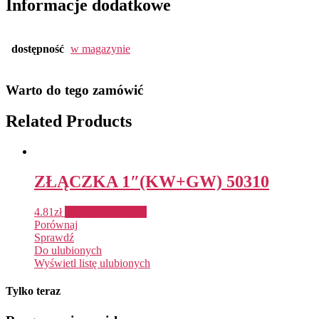
Informacje dodatkowe
dostępność
w magazynie
Warto do tego zamówić
Related Products
ZŁĄCZKA 1″(KW+GW) 50310
4.81
zł
Dodaj do koszyka
Porównaj
Sprawdź
Do ulubionych
Wyświetl listę ulubionych
Tylko teraz