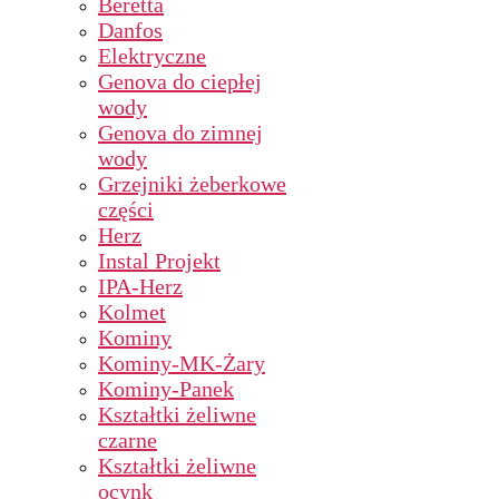
Beretta
Danfos
Elektryczne
Genova do ciepłej
wody
Genova do zimnej
wody
Grzejniki żeberkowe
części
Herz
Instal Projekt
IPA-Herz
Kolmet
Kominy
Kominy-MK-Żary
Kominy-Panek
Kształtki żeliwne
czarne
Kształtki żeliwne
ocynk