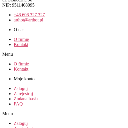
NIP: 9511408095
+48 608 327 327
arthot@arthot.pl
O nas
O firmie
Kontakt
Menu
O firmie
Kontakt
Moje konto
Zaloguj
Zarejestruj
Zmiana hasła
FAQ
Menu
Zaloguj