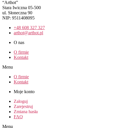
“Arthot”
Stara Iwiczna 05-500
ul. Słoneczna 90
NIP: 9511408095
+48 608 327 327
arthot@arthot.pl
O nas
O firmie
Kontakt
Menu
O firmie
Kontakt
Moje konto
Zaloguj
Zarejestruj
Zmiana hasła
FAQ
Menu