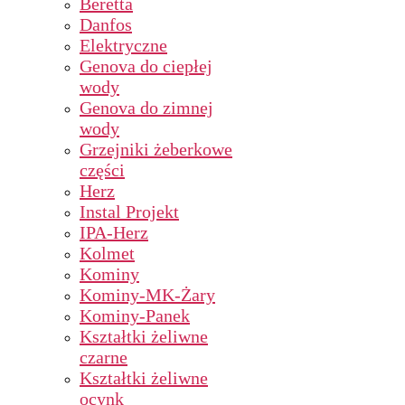
Beretta
Danfos
Elektryczne
Genova do ciepłej
wody
Genova do zimnej
wody
Grzejniki żeberkowe
części
Herz
Instal Projekt
IPA-Herz
Kolmet
Kominy
Kominy-MK-Żary
Kominy-Panek
Kształtki żeliwne
czarne
Kształtki żeliwne
ocynk