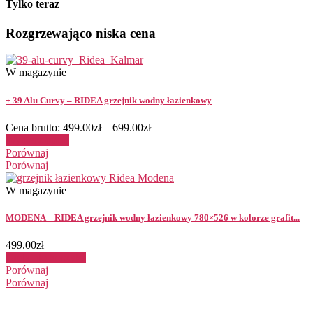
Tylko teraz
Rozgrzewająco niska cena
W magazynie
+ 39 Alu Curvy – RIDEA grzejnik wodny łazienkowy
Cena brutto:
499.00
zł
–
699.00
zł
Wybierz opcje
Porównaj
Porównaj
W magazynie
MODENA – RIDEA grzejnik wodny łazienkowy 780×526 w kolorze grafit...
499.00
zł
Dodaj do koszyka
Porównaj
Porównaj