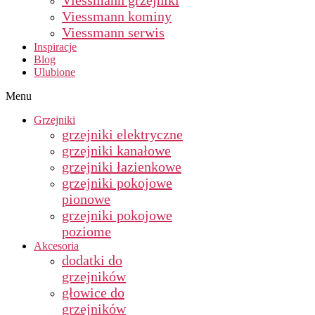
Viessmann grzejniki
Viessmann kominy
Viessmann serwis
Inspiracje
Blog
Ulubione
Menu
Grzejniki
grzejniki elektryczne
grzejniki kanałowe
grzejniki łazienkowe
grzejniki pokojowe
pionowe
grzejniki pokojowe
poziome
Akcesoria
dodatki do
grzejników
głowice do
grzejników