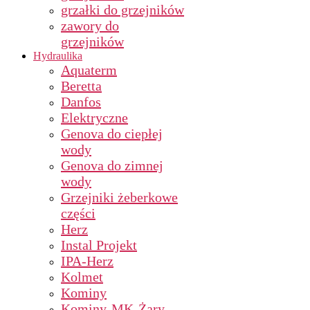
grzałki do grzejników
zawory do
grzejników
Hydraulika
Aquaterm
Beretta
Danfos
Elektryczne
Genova do ciepłej
wody
Genova do zimnej
wody
Grzejniki żeberkowe
części
Herz
Instal Projekt
IPA-Herz
Kolmet
Kominy
Kominy-MK-Żary