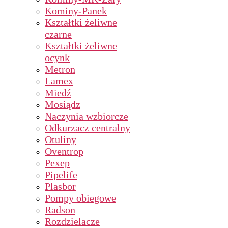
Kominy-Panek
Kształtki żeliwne
czarne
Kształtki żeliwne
ocynk
Metron
Lamex
Miedź
Mosiądz
Naczynia wzbiorcze
Odkurzacz centralny
Otuliny
Oventrop
Pexep
Pipelife
Plasbor
Pompy obiegowe
Radson
Rozdzielacze