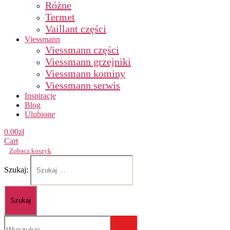
Różne
Termet
Vaillant części
Viessmann
Viessmann części
Viessmann grzejniki
Viessmann kominy
Viessmann serwis
Inspiracje
Blog
Ulubione
0.00
zł
Cart
Zobacz koszyk
Szukaj: