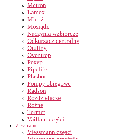
Metron
Lamex
Miedź
Mosiądz
Naczynia wzbiorcze
Odkurzacz centralny
Otuliny
Oventrop
Pexep
Pipelife
Plasbor
Pompy obiegowe
Radson
Rozdzielacze
Różne
Termet
Vaillant części
Viessmann
Viessmann części