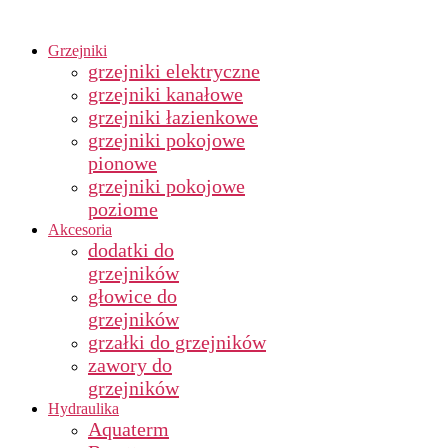
Grzejniki
grzejniki elektryczne
grzejniki kanałowe
grzejniki łazienkowe
grzejniki pokojowe
pionowe
grzejniki pokojowe
poziome
Akcesoria
dodatki do
grzejników
głowice do
grzejników
grzałki do grzejników
zawory do
grzejników
Hydraulika
Aquaterm