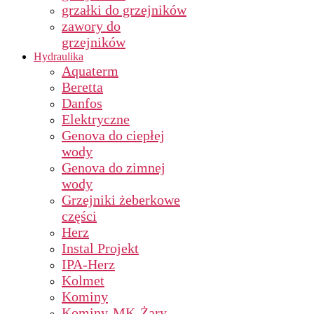
grzałki do grzejników
zawory do
grzejników
Hydraulika
Aquaterm
Beretta
Danfos
Elektryczne
Genova do ciepłej
wody
Genova do zimnej
wody
Grzejniki żeberkowe
części
Herz
Instal Projekt
IPA-Herz
Kolmet
Kominy
Kominy-MK-Żary