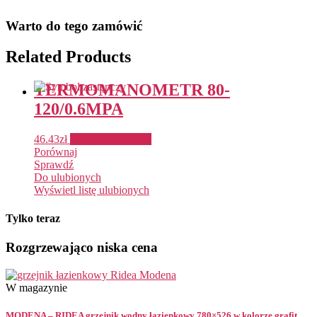
Warto do tego zamówić
Related Products
TERMOMANOMETR 80-
120/0.6MPA
46.43
zł
Dodaj do koszyka
Porównaj
Sprawdź
Do ulubionych
Wyświetl listę ulubionych
Tylko teraz
Rozgrzewająco niska cena
W magazynie
MODENA – RIDEA grzejnik wodny łazienkowy 780×526 w kolorze grafit...