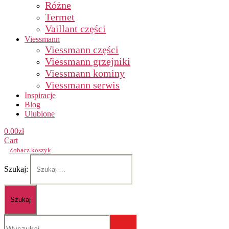
Różne
Termet
Vaillant części
Viessmann
Viessmann części
Viessmann grzejniki
Viessmann kominy
Viessmann serwis
Inspiracje
Blog
Ulubione
0.00
zł
Cart
Zobacz koszyk
Szukaj: