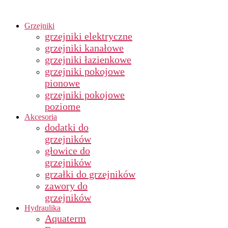
Grzejniki
grzejniki elektryczne
grzejniki kanałowe
grzejniki łazienkowe
grzejniki pokojowe
pionowe
grzejniki pokojowe
poziome
Akcesoria
dodatki do
grzejników
głowice do
grzejników
grzałki do grzejników
zawory do
grzejników
Hydraulika
Aquaterm