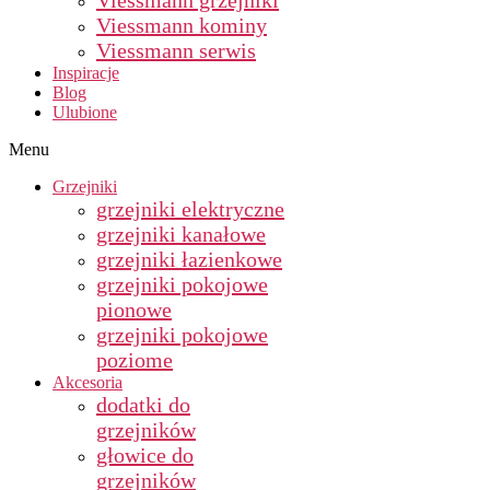
Viessmann grzejniki
Viessmann kominy
Viessmann serwis
Inspiracje
Blog
Ulubione
Menu
Grzejniki
grzejniki elektryczne
grzejniki kanałowe
grzejniki łazienkowe
grzejniki pokojowe
pionowe
grzejniki pokojowe
poziome
Akcesoria
dodatki do
grzejników
głowice do
grzejników