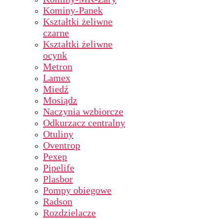
Kominy-Panek
Kształtki żeliwne
czarne
Kształtki żeliwne
ocynk
Metron
Lamex
Miedź
Mosiądz
Naczynia wzbiorcze
Odkurzacz centralny
Otuliny
Oventrop
Pexep
Pipelife
Plasbor
Pompy obiegowe
Radson
Rozdzielacze