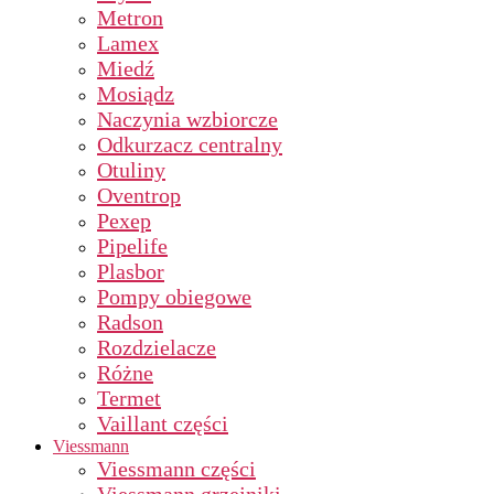
Metron
Lamex
Miedź
Mosiądz
Naczynia wzbiorcze
Odkurzacz centralny
Otuliny
Oventrop
Pexep
Pipelife
Plasbor
Pompy obiegowe
Radson
Rozdzielacze
Różne
Termet
Vaillant części
Viessmann
Viessmann części