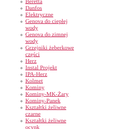
Beretta
Danfos
Elektryczne
Genova do ciepłej
wody
Genova do zimnej
wody
Grzejniki żeberkowe
części
Herz
Instal Projekt
IPA-Herz
Kolmet
Kominy
Kominy-MK-Żary
Kominy-Panek
Kształtki żeliwne
czarne
Kształtki żeliwne
ocynk