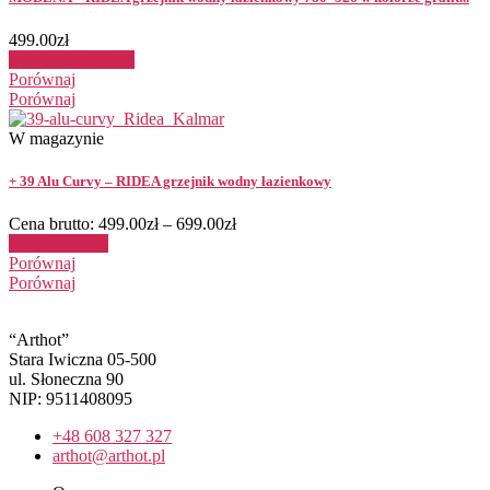
499.00
zł
Dodaj do koszyka
Porównaj
Porównaj
W magazynie
+ 39 Alu Curvy – RIDEA grzejnik wodny łazienkowy
Cena brutto:
499.00
zł
–
699.00
zł
Wybierz opcje
Porównaj
Porównaj
“Arthot”
Stara Iwiczna 05-500
ul. Słoneczna 90
NIP: 9511408095
+48 608 327 327
arthot@arthot.pl