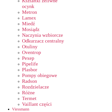
Kształtki żeliwne
ocynk
Metron
Lamex
Miedź
Mosiądz
Naczynia wzbiorcze
Odkurzacz centralny
Otuliny
Oventrop
Pexep
Pipelife
Plasbor
Pompy obiegowe
Radson
Rozdzielacze
Różne
Termet
Vaillant części
Viessmann