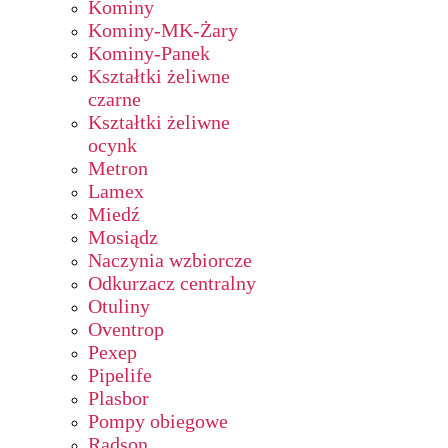
Kominy
Kominy-MK-Żary
Kominy-Panek
Kształtki żeliwne
czarne
Kształtki żeliwne
ocynk
Metron
Lamex
Miedź
Mosiądz
Naczynia wzbiorcze
Odkurzacz centralny
Otuliny
Oventrop
Pexep
Pipelife
Plasbor
Pompy obiegowe
Radson