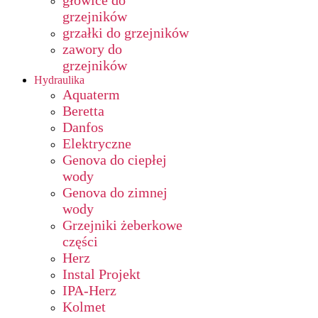
głowice do
grzejników
grzałki do grzejników
zawory do
grzejników
Hydraulika
Aquaterm
Beretta
Danfos
Elektryczne
Genova do ciepłej
wody
Genova do zimnej
wody
Grzejniki żeberkowe
części
Herz
Instal Projekt
IPA-Herz
Kolmet