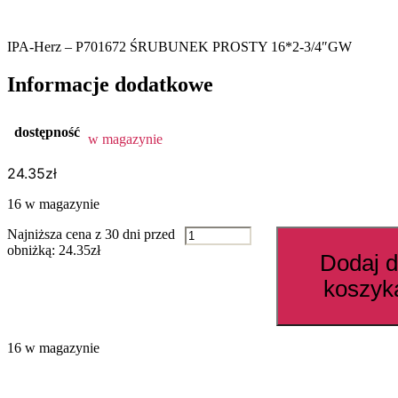
IPA-Herz – P701672 ŚRUBUNEK PROSTY 16*2-3/4″GW
Informacje dodatkowe
dostępność
w magazynie
24.35
zł
16 w magazynie
ilość
Najniższa cena z 30 dni przed
P701672
obniżką:
24.35
zł
Dodaj 
ŚRUBUNEK
PROSTY
koszyk
16*2-
3/4"GW
16 w magazynie