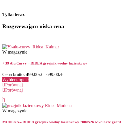
Tylko teraz
Rozgrzewająco niska cena
W magazynie
+ 39 Alu Curvy – RIDEA grzejnik wodny łazienkowy
Cena brutto:
499.00
zł
–
699.00
zł
Wybierz opcje
Porównaj
Porównaj
W magazynie
MODENA – RIDEA grzejnik wodny łazienkowy 780×526 w kolorze grafit...