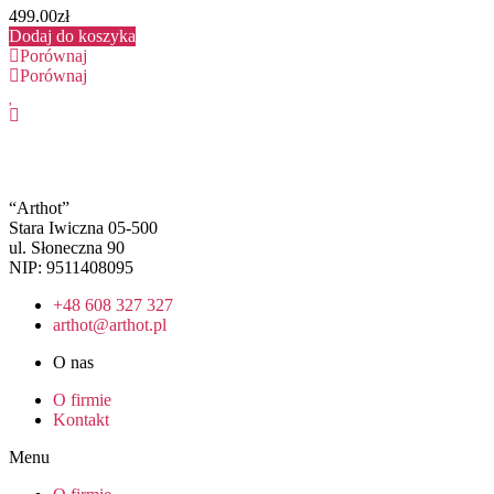
499.00
zł
Dodaj do koszyka
Porównaj
Porównaj
“Arthot”
Stara Iwiczna 05-500
ul. Słoneczna 90
NIP: 9511408095
+48 608 327 327
arthot@arthot.pl
O nas
O firmie
Kontakt
Menu