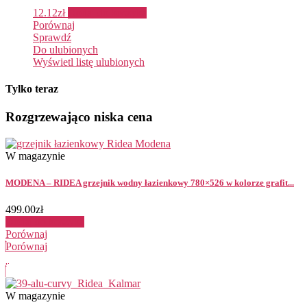
12.12
zł
Dodaj do koszyka
Porównaj
Sprawdź
Do ulubionych
Wyświetl listę ulubionych
Tylko teraz
Rozgrzewająco niska cena
W magazynie
MODENA – RIDEA grzejnik wodny łazienkowy 780×526 w kolorze grafit...
499.00
zł
Dodaj do koszyka
Porównaj
Porównaj
W magazynie