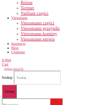
Różne
Termet
Vaillant części
Viessmann
Viessmann części
Viessmann grzejniki
Viessmann kominy
Viessmann serwis
Inspiracje
Blog
Ulubione
0.00
zł
Cart
Zobacz koszyk
Szukaj: