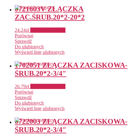
0721603V ZŁĄCZKA
ZAC.ŚRUB.20*2-20*2
24.24
zł
Dodaj do koszyka
Porównaj
Sprawdź
Do ulubionych
Wyświetl listę ulubionych
1702051 ZŁĄCZKA ZACISKOWA-
ŚRUB.20*2-3/4″
26.79
zł
Dodaj do koszyka
Porównaj
Sprawdź
Do ulubionych
Wyświetl listę ulubionych
0722003 ZŁĄCZKA ZACISKOWA-
ŚRUB.20*2-3/4″