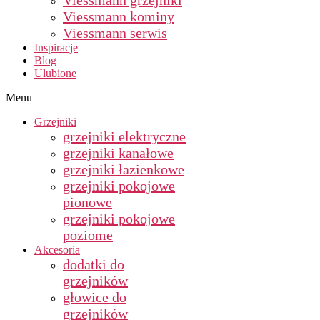
Viessmann grzejniki
Viessmann kominy
Viessmann serwis
Inspiracje
Blog
Ulubione
Menu
Grzejniki
grzejniki elektryczne
grzejniki kanałowe
grzejniki łazienkowe
grzejniki pokojowe
pionowe
grzejniki pokojowe
poziome
Akcesoria
dodatki do
grzejników
głowice do
grzejników