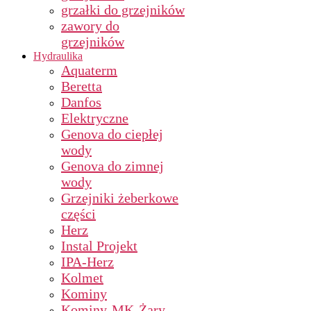
grzałki do grzejników
zawory do
grzejników
Hydraulika
Aquaterm
Beretta
Danfos
Elektryczne
Genova do ciepłej
wody
Genova do zimnej
wody
Grzejniki żeberkowe
części
Herz
Instal Projekt
IPA-Herz
Kolmet
Kominy
Kominy-MK-Żary