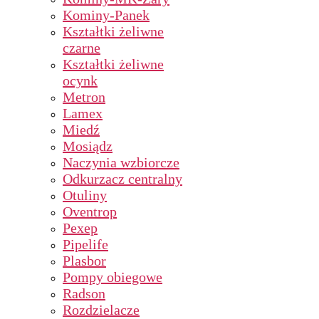
Kominy-Panek
Kształtki żeliwne
czarne
Kształtki żeliwne
ocynk
Metron
Lamex
Miedź
Mosiądz
Naczynia wzbiorcze
Odkurzacz centralny
Otuliny
Oventrop
Pexep
Pipelife
Plasbor
Pompy obiegowe
Radson
Rozdzielacze