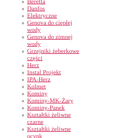
Beretta
Danfos
Elektryczne
Genova do ciepłej
wody
Genova do zimnej
wody
Grzejniki żeberkowe
części
Herz
Instal Projekt
IPA-Herz
Kolmet
Kominy
Kominy-MK-Żary
Kominy-Panek
Kształtki żeliwne
czarne
Kształtki żeliwne
ocynk