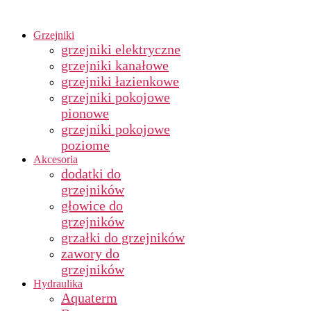
Grzejniki
grzejniki elektryczne
grzejniki kanałowe
grzejniki łazienkowe
grzejniki pokojowe
pionowe
grzejniki pokojowe
poziome
Akcesoria
dodatki do
grzejników
głowice do
grzejników
grzałki do grzejników
zawory do
grzejników
Hydraulika
Aquaterm