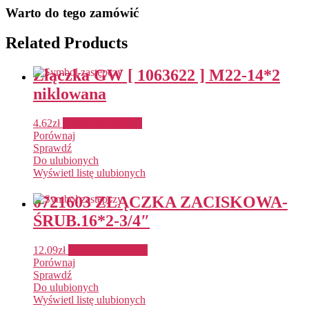
Warto do tego zamówić
Related Products
Złączka GW [ 1063622 ] M22-14*2
niklowana
4.62
zł
Dodaj do koszyka
Porównaj
Sprawdź
Do ulubionych
Wyświetl listę ulubionych
0721603 ZŁĄCZKA ZACISKOWA-
ŚRUB.16*2-3/4″
12.09
zł
Dodaj do koszyka
Porównaj
Sprawdź
Do ulubionych
Wyświetl listę ulubionych