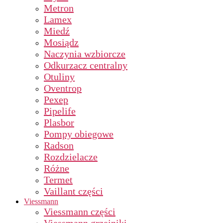
Metron
Lamex
Miedź
Mosiądz
Naczynia wzbiorcze
Odkurzacz centralny
Otuliny
Oventrop
Pexep
Pipelife
Plasbor
Pompy obiegowe
Radson
Rozdzielacze
Różne
Termet
Vaillant części
Viessmann
Viessmann części