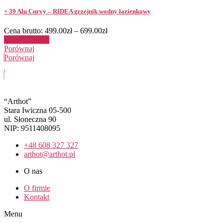
+ 39 Alu Curvy – RIDEA grzejnik wodny łazienkowy
Cena brutto:
499.00
zł
–
699.00
zł
Wybierz opcje
Porównaj
Porównaj
“Arthot”
Stara Iwiczna 05-500
ul. Słoneczna 90
NIP: 9511408095
+48 608 327 327
arthot@arthot.pl
O nas
O firmie
Kontakt
Menu