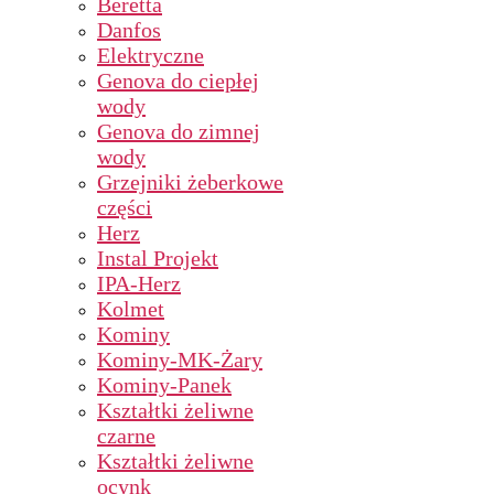
Beretta
Danfos
Elektryczne
Genova do ciepłej
wody
Genova do zimnej
wody
Grzejniki żeberkowe
części
Herz
Instal Projekt
IPA-Herz
Kolmet
Kominy
Kominy-MK-Żary
Kominy-Panek
Kształtki żeliwne
czarne
Kształtki żeliwne
ocynk