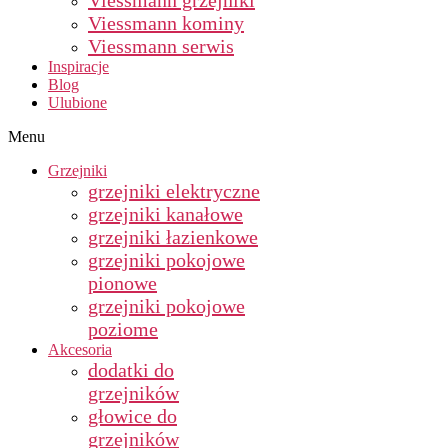
Viessmann grzejniki
Viessmann kominy
Viessmann serwis
Inspiracje
Blog
Ulubione
Menu
Grzejniki
grzejniki elektryczne
grzejniki kanałowe
grzejniki łazienkowe
grzejniki pokojowe
pionowe
grzejniki pokojowe
poziome
Akcesoria
dodatki do
grzejników
głowice do
grzejników