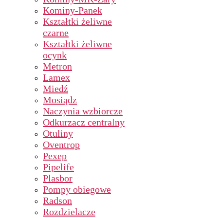
Kominy-Panek
Kształtki żeliwne
czarne
Kształtki żeliwne
ocynk
Metron
Lamex
Miedź
Mosiądz
Naczynia wzbiorcze
Odkurzacz centralny
Otuliny
Oventrop
Pexep
Pipelife
Plasbor
Pompy obiegowe
Radson
Rozdzielacze