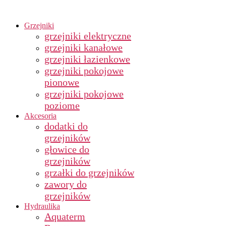
Grzejniki
grzejniki elektryczne
grzejniki kanałowe
grzejniki łazienkowe
grzejniki pokojowe
pionowe
grzejniki pokojowe
poziome
Akcesoria
dodatki do
grzejników
głowice do
grzejników
grzałki do grzejników
zawory do
grzejników
Hydraulika
Aquaterm