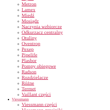
Metron
Lamex
Miedź
Mosiądz
Naczynia wzbiorcze
Odkurzacz centralny
Otuliny
Oventrop
Pexep
Pipelife
Plasbor
Pompy obiegowe
Radson
Rozdzielacze
Różne
Termet
Vaillant części
Viessmann
Viessmann części