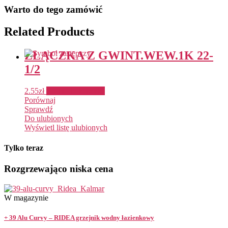
Warto do tego zamówić
Related Products
ZŁĄCZKA Z GWINT.WEW.1K 22-
1/2
2.55
zł
Dodaj do koszyka
Porównaj
Sprawdź
Do ulubionych
Wyświetl listę ulubionych
Tylko teraz
Rozgrzewająco niska cena
W magazynie
+ 39 Alu Curvy – RIDEA grzejnik wodny łazienkowy