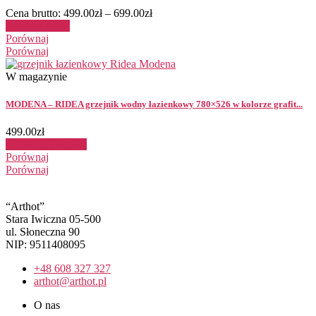
Cena brutto:
499.00
zł
–
699.00
zł
Wybierz opcje
Porównaj
Porównaj
W magazynie
MODENA – RIDEA grzejnik wodny łazienkowy 780×526 w kolorze grafit...
499.00
zł
Dodaj do koszyka
Porównaj
Porównaj
“Arthot”
Stara Iwiczna 05-500
ul. Słoneczna 90
NIP: 9511408095
+48 608 327 327
arthot@arthot.pl
O nas