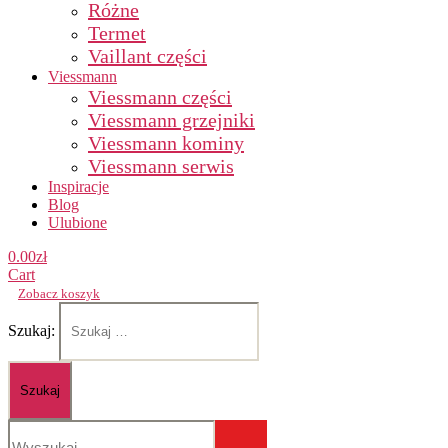
Różne
Termet
Vaillant części
Viessmann
Viessmann części
Viessmann grzejniki
Viessmann kominy
Viessmann serwis
Inspiracje
Blog
Ulubione
0.00
zł
Cart
Zobacz koszyk
Szukaj: