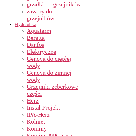
grzałki do grzejników
zawory do
grzejników
Hydraulika
Aquaterm
Beretta
Danfos
Elektryczne
Genova do ciepłej
wody
Genova do zimnej
wody
Grzejniki żeberkowe
części
Herz
Instal Projekt
IPA-Herz
Kolmet
Kominy
Kominy-MK-Żary