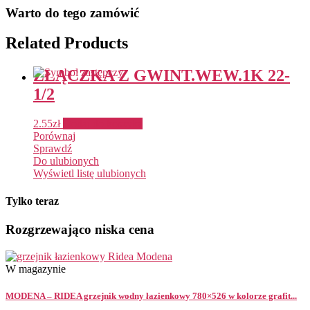
Warto do tego zamówić
Related Products
ZŁĄCZKA Z GWINT.WEW.1K 22-
1/2
2.55
zł
Dodaj do koszyka
Porównaj
Sprawdź
Do ulubionych
Wyświetl listę ulubionych
Tylko teraz
Rozgrzewająco niska cena
W magazynie
MODENA – RIDEA grzejnik wodny łazienkowy 780×526 w kolorze grafit...