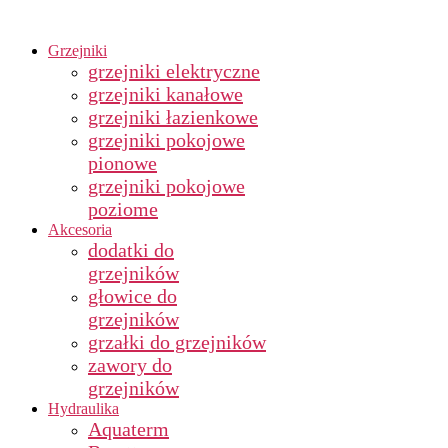
Grzejniki
grzejniki elektryczne
grzejniki kanałowe
grzejniki łazienkowe
grzejniki pokojowe
pionowe
grzejniki pokojowe
poziome
Akcesoria
dodatki do
grzejników
głowice do
grzejników
grzałki do grzejników
zawory do
grzejników
Hydraulika
Aquaterm