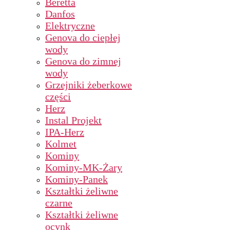
Beretta
Danfos
Elektryczne
Genova do ciepłej
wody
Genova do zimnej
wody
Grzejniki żeberkowe
części
Herz
Instal Projekt
IPA-Herz
Kolmet
Kominy
Kominy-MK-Żary
Kominy-Panek
Kształtki żeliwne
czarne
Kształtki żeliwne
ocynk