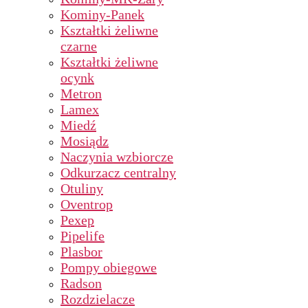
Kominy-Panek
Kształtki żeliwne
czarne
Kształtki żeliwne
ocynk
Metron
Lamex
Miedź
Mosiądz
Naczynia wzbiorcze
Odkurzacz centralny
Otuliny
Oventrop
Pexep
Pipelife
Plasbor
Pompy obiegowe
Radson
Rozdzielacze