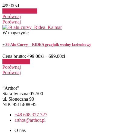
499.00
zł
Dodaj do koszyka
Porównaj
Porównaj
W magazynie
+ 39 Alu Curvy – RIDEA grzejnik wodny łazienkowy
Cena brutto:
499.00
zł
–
699.00
zł
Wybierz opcje
Porównaj
Porównaj
“Arthot”
Stara Iwiczna 05-500
ul. Słoneczna 90
NIP: 9511408095
+48 608 327 327
arthot@arthot.pl
O nas