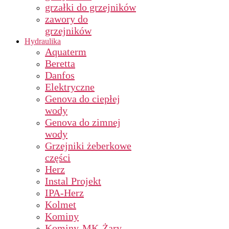
grzałki do grzejników
zawory do
grzejników
Hydraulika
Aquaterm
Beretta
Danfos
Elektryczne
Genova do ciepłej
wody
Genova do zimnej
wody
Grzejniki żeberkowe
części
Herz
Instal Projekt
IPA-Herz
Kolmet
Kominy
Kominy-MK-Żary