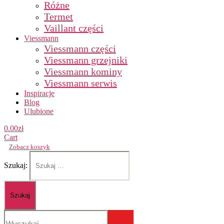
Różne
Termet
Vaillant części
Viessmann
Viessmann części
Viessmann grzejniki
Viessmann kominy
Viessmann serwis
Inspiracje
Blog
Ulubione
0.00
zł
Cart
Zobacz koszyk
Szukaj: