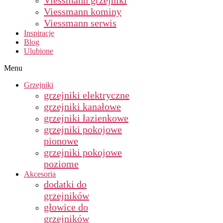
Viessmann grzejniki
Viessmann kominy
Viessmann serwis
Inspiracje
Blog
Ulubione
Menu
Grzejniki
grzejniki elektryczne
grzejniki kanałowe
grzejniki łazienkowe
grzejniki pokojowe
pionowe
grzejniki pokojowe
poziome
Akcesoria
dodatki do
grzejników
głowice do
grzejników