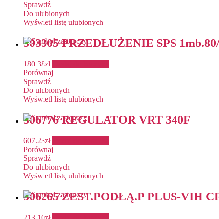
Sprawdź
Do ulubionych
Wyświetl listę ulubionych
303305 PRZEDŁUŻENIE SPS 1mb.80/
180.38
zł
Dodaj do koszyka
Porównaj
Sprawdź
Do ulubionych
Wyświetl listę ulubionych
306776 REGULATOR VRT 340F
607.23
zł
Dodaj do koszyka
Porównaj
Sprawdź
Do ulubionych
Wyświetl listę ulubionych
306265 ZEST.PODŁĄ.P PLUS-VIH C
213.10
zł
Dodaj do koszyka