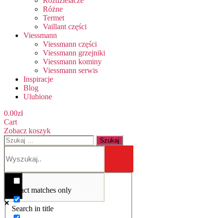
Rozdzielacze
Różne
Termet
Vaillant części
Viessmann
Viessmann części
Viessmann grzejniki
Viessmann kominy
Viessmann serwis
Inspiracje
Blog
Ulubione
0.00
zł
Cart
Zobacz koszyk
Szukaj:
Exact matches only
Search in title