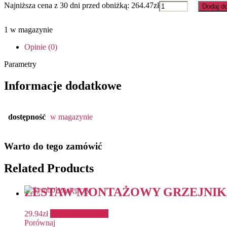
ilość
Najniższa cena z 30 dni przed obniżką:
264.47
zł
Dodaj d
GRZEJNIK
ŁAZIENKOWY
1 w magazynie
GR-
4
Opinie (0)
550/1040
CHROM
Parametry
Informacje dodatkowe
dostępność
w magazynie
Warto do tego zamówić
Related Products
ZESTAW MONTAŻOWY GRZEJNIK
29.94
zł
Dodaj do koszyka
Porównaj