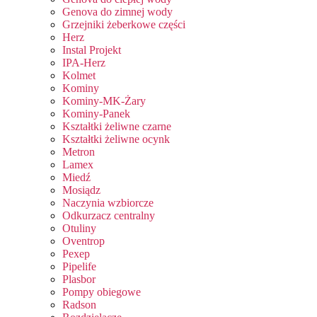
Genova do zimnej wody
Grzejniki żeberkowe części
Herz
Instal Projekt
IPA-Herz
Kolmet
Kominy
Kominy-MK-Żary
Kominy-Panek
Kształtki żeliwne czarne
Kształtki żeliwne ocynk
Metron
Lamex
Miedź
Mosiądz
Naczynia wzbiorcze
Odkurzacz centralny
Otuliny
Oventrop
Pexep
Pipelife
Plasbor
Pompy obiegowe
Radson