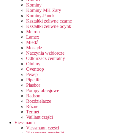
Kominy
Kominy-MK-Żary
Kominy-Panek
Kształtki żeliwne czarne
Kształtki żeliwne ocynk
Metron
Lamex
Miedź
Mosiądz
Naczynia wzbiorcze
Odkurzacz centralny
Otuliny
Oventrop
Pexep
Pipelife
Plasbor
Pompy obiegowe
Radson
Rozdzielacze
Różne
Termet
Vaillant części
Viessmann
Viessmann części