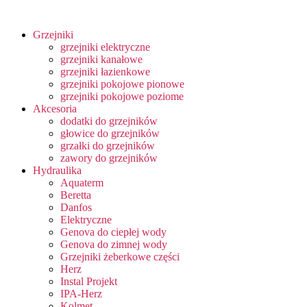
Grzejniki
grzejniki elektryczne
grzejniki kanałowe
grzejniki łazienkowe
grzejniki pokojowe pionowe
grzejniki pokojowe poziome
Akcesoria
dodatki do grzejników
głowice do grzejników
grzałki do grzejników
zawory do grzejników
Hydraulika
Aquaterm
Beretta
Danfos
Elektryczne
Genova do ciepłej wody
Genova do zimnej wody
Grzejniki żeberkowe części
Herz
Instal Projekt
IPA-Herz
Kolmet