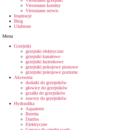
Viessmann grzejniki
Viessmann kominy
Viessmann serwis
Inspiracje
Blog
Ulubione
Menu
Grzejniki
grzejniki elektryczne
grzejniki kanałowe
grzejniki łazienkowe
grzejniki pokojowe pionowe
grzejniki pokojowe poziome
Akcesoria
dodatki do grzejników
głowice do grzejników
grzałki do grzejników
zawory do grzejników
Hydraulika
Aquaterm
Beretta
Danfos
Elektryczne
Genova do ciepłej wody