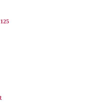
125
R