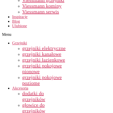
Viessmann grzejniki
Viessmann kominy
Viessmann serwis
Inspiracje
Blog
Ulubione
Menu
Grzejniki
grzejniki elektryczne
grzejniki kanałowe
grzejniki łazienkowe
grzejniki pokojowe
pionowe
grzejniki pokojowe
poziome
Akcesoria
dodatki do
grzejników
głowice do
grzejników