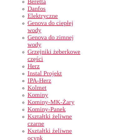
Beretta
Danfos
Elektryczne
Genova do ciepłej
wody
Genova do zimnej
wody
Grzejniki żeberkowe
części
Herz
Instal Projekt
IPA-Herz
Kolmet
Kominy
Kominy-MK-Żary
Kominy-Panek
Kształtki żeliwne
czarne
Kształtki żeliwne
ocynk