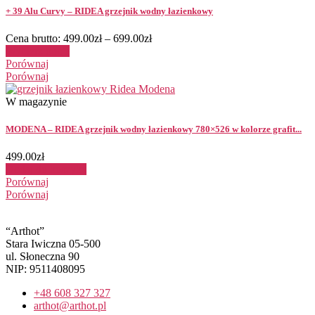
+ 39 Alu Curvy – RIDEA grzejnik wodny łazienkowy
Cena brutto:
499.00
zł
–
699.00
zł
Wybierz opcje
Porównaj
Porównaj
W magazynie
MODENA – RIDEA grzejnik wodny łazienkowy 780×526 w kolorze grafit...
499.00
zł
Dodaj do koszyka
Porównaj
Porównaj
“Arthot”
Stara Iwiczna 05-500
ul. Słoneczna 90
NIP: 9511408095
+48 608 327 327
arthot@arthot.pl