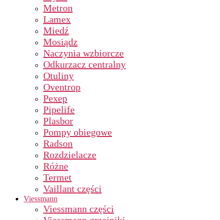
Metron
Lamex
Miedź
Mosiądz
Naczynia wzbiorcze
Odkurzacz centralny
Otuliny
Oventrop
Pexep
Pipelife
Plasbor
Pompy obiegowe
Radson
Rozdzielacze
Różne
Termet
Vaillant części
Viessmann
Viessmann części