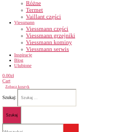
Różne
Termet
Vaillant części
Viessmann
Viessmann części
Viessmann grzejniki
Viessmann kominy
Viessmann serwis
Inspiracje
Blog
Ulubione
0.00
zł
Cart
Zobacz koszyk
Szukaj: