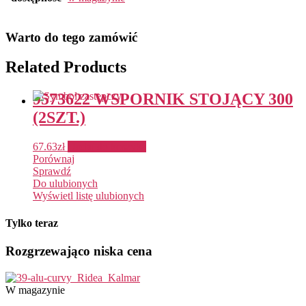
Warto do tego zamówić
Related Products
9573622 WSPORNIK STOJĄCY 300
(2SZT.)
67.63
zł
Dodaj do koszyka
Porównaj
Sprawdź
Do ulubionych
Wyświetl listę ulubionych
Tylko teraz
Rozgrzewająco niska cena
W magazynie