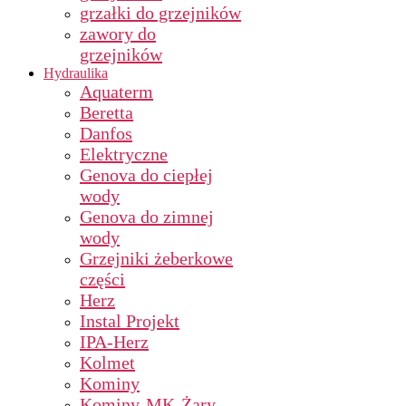
grzałki do grzejników
zawory do
grzejników
Hydraulika
Aquaterm
Beretta
Danfos
Elektryczne
Genova do ciepłej
wody
Genova do zimnej
wody
Grzejniki żeberkowe
części
Herz
Instal Projekt
IPA-Herz
Kolmet
Kominy
Kominy-MK-Żary