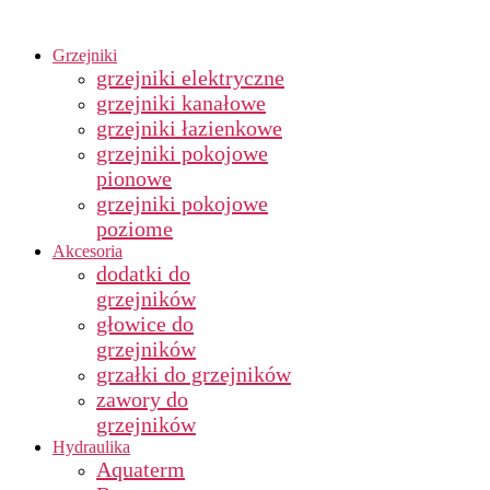
Grzejniki
grzejniki elektryczne
grzejniki kanałowe
grzejniki łazienkowe
grzejniki pokojowe
pionowe
grzejniki pokojowe
poziome
Akcesoria
dodatki do
grzejników
głowice do
grzejników
grzałki do grzejników
zawory do
grzejników
Hydraulika
Aquaterm