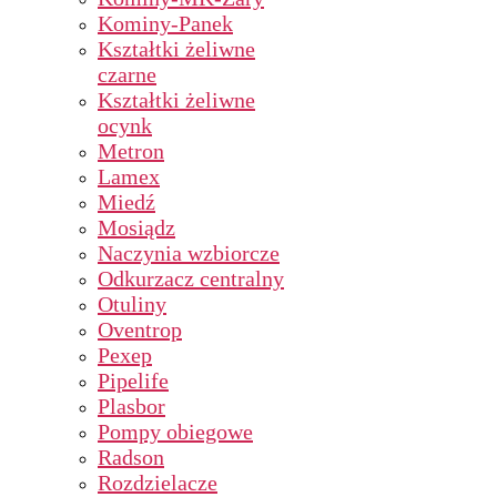
Kominy-Panek
Kształtki żeliwne
czarne
Kształtki żeliwne
ocynk
Metron
Lamex
Miedź
Mosiądz
Naczynia wzbiorcze
Odkurzacz centralny
Otuliny
Oventrop
Pexep
Pipelife
Plasbor
Pompy obiegowe
Radson
Rozdzielacze