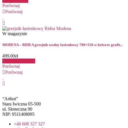
Wybierz opcje
Porównaj
Porównaj
W magazynie
MODENA – RIDEA grzejnik wodny łazienkowy 780×526 w kolorze grafit...
499.00
zł
Dodaj do koszyka
Porównaj
Porównaj
“Arthot”
Stara Iwiczna 05-500
ul. Słoneczna 90
NIP: 9511408095
+48 608 327 327