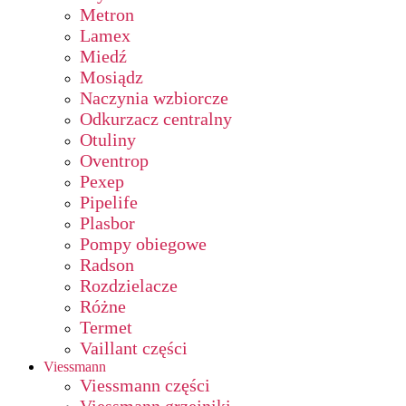
Metron
Lamex
Miedź
Mosiądz
Naczynia wzbiorcze
Odkurzacz centralny
Otuliny
Oventrop
Pexep
Pipelife
Plasbor
Pompy obiegowe
Radson
Rozdzielacze
Różne
Termet
Vaillant części
Viessmann
Viessmann części