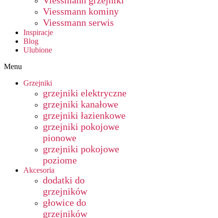
Viessmann grzejniki
Viessmann kominy
Viessmann serwis
Inspiracje
Blog
Ulubione
Menu
Grzejniki
grzejniki elektryczne
grzejniki kanałowe
grzejniki łazienkowe
grzejniki pokojowe
pionowe
grzejniki pokojowe
poziome
Akcesoria
dodatki do
grzejników
głowice do
grzejników