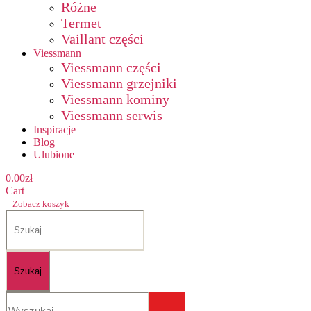
Różne
Termet
Vaillant części
Viessmann
Viessmann części
Viessmann grzejniki
Viessmann kominy
Viessmann serwis
Inspiracje
Blog
Ulubione
0.00
zł
Cart
Zobacz koszyk
Szukaj: