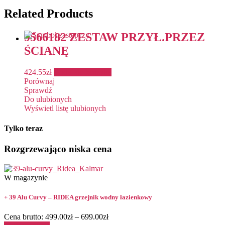
Related Products
9566182 ZESTAW PRZYŁ.PRZEZ
ŚCIANĘ
424.55
zł
Dodaj do koszyka
Porównaj
Sprawdź
Do ulubionych
Wyświetl listę ulubionych
Tylko teraz
Rozgrzewająco niska cena
W magazynie
+ 39 Alu Curvy – RIDEA grzejnik wodny łazienkowy
Cena brutto:
499.00
zł
–
699.00
zł