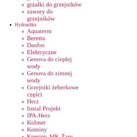
grzałki do grzejników
zawory do
grzejników
Hydraulika
Aquaterm
Beretta
Danfos
Elektryczne
Genova do ciepłej
wody
Genova do zimnej
wody
Grzejniki żeberkowe
części
Herz
Instal Projekt
IPA-Herz
Kolmet
Kominy
Kominy-MK-Żary