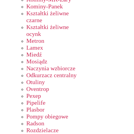
Kominy-Panek
Kształtki żeliwne
czarne
Kształtki żeliwne
ocynk
Metron
Lamex
Miedź
Mosiądz
Naczynia wzbiorcze
Odkurzacz centralny
Otuliny
Oventrop
Pexep
Pipelife
Plasbor
Pompy obiegowe
Radson
Rozdzielacze