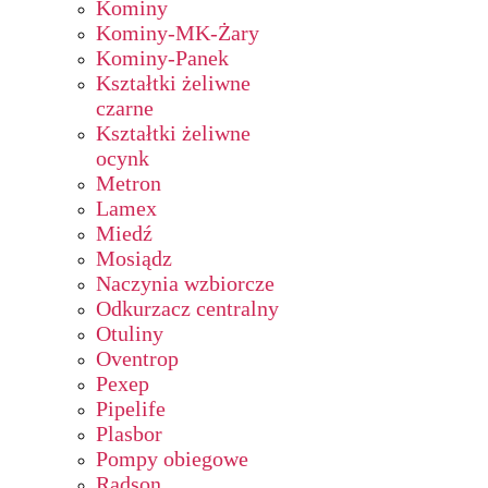
Kominy
Kominy-MK-Żary
Kominy-Panek
Kształtki żeliwne
czarne
Kształtki żeliwne
ocynk
Metron
Lamex
Miedź
Mosiądz
Naczynia wzbiorcze
Odkurzacz centralny
Otuliny
Oventrop
Pexep
Pipelife
Plasbor
Pompy obiegowe
Radson