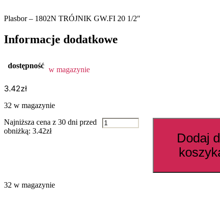
Plasbor – 1802N TRÓJNIK GW.FI 20 1/2″
Informacje dodatkowe
dostępność
w magazynie
3.42
zł
32 w magazynie
ilość
Najniższa cena z 30 dni przed
1802N
obniżką:
3.42
zł
Dodaj 
TRÓJNIK
GW.FI
koszyk
20
1/2"
32 w magazynie