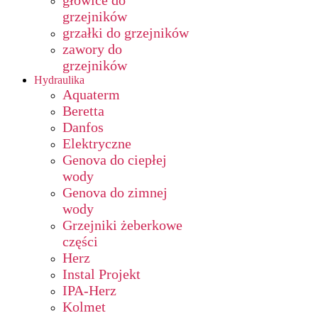
głowice do
grzejników
grzałki do grzejników
zawory do
grzejników
Hydraulika
Aquaterm
Beretta
Danfos
Elektryczne
Genova do ciepłej
wody
Genova do zimnej
wody
Grzejniki żeberkowe
części
Herz
Instal Projekt
IPA-Herz
Kolmet