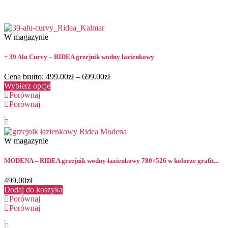
W magazynie
+ 39 Alu Curvy – RIDEA grzejnik wodny łazienkowy
Cena brutto:
499.00
zł
–
699.00
zł
Wybierz opcje
Porównaj
Porównaj
W magazynie
MODENA – RIDEA grzejnik wodny łazienkowy 780×526 w kolorze grafit...
499.00
zł
Dodaj do koszyka
Porównaj
Porównaj