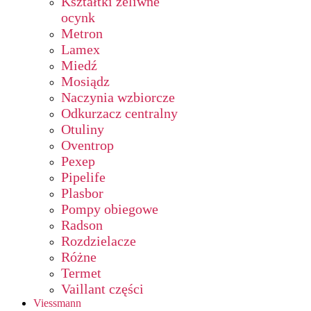
Kształtki żeliwne
ocynk
Metron
Lamex
Miedź
Mosiądz
Naczynia wzbiorcze
Odkurzacz centralny
Otuliny
Oventrop
Pexep
Pipelife
Plasbor
Pompy obiegowe
Radson
Rozdzielacze
Różne
Termet
Vaillant części
Viessmann