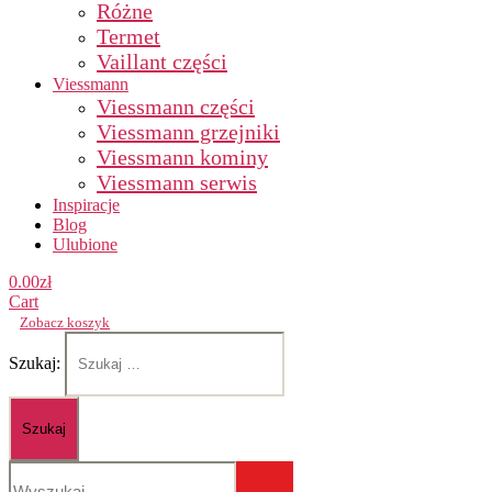
Różne
Termet
Vaillant części
Viessmann
Viessmann części
Viessmann grzejniki
Viessmann kominy
Viessmann serwis
Inspiracje
Blog
Ulubione
0.00
zł
Cart
Zobacz koszyk
Szukaj: