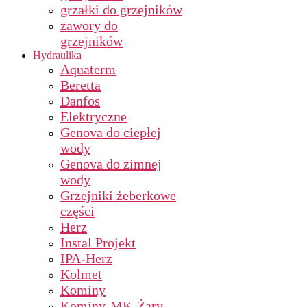
grzałki do grzejników
zawory do
grzejników
Hydraulika
Aquaterm
Beretta
Danfos
Elektryczne
Genova do ciepłej
wody
Genova do zimnej
wody
Grzejniki żeberkowe
części
Herz
Instal Projekt
IPA-Herz
Kolmet
Kominy
Kominy-MK-Żary