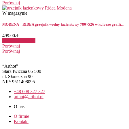
Porównaj
W magazynie
MODENA – RIDEA grzejnik wodny łazienkowy 780×526 w kolorze grafit...
499.00
zł
Dodaj do koszyka
Porównaj
Porównaj
“Arthot”
Stara Iwiczna 05-500
ul. Słoneczna 90
NIP: 9511408095
+48 608 327 327
arthot@arthot.pl
O nas
O firmie
Kontakt