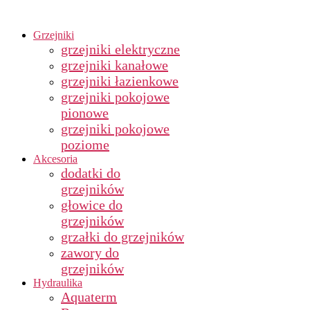
Grzejniki
grzejniki elektryczne
grzejniki kanałowe
grzejniki łazienkowe
grzejniki pokojowe
pionowe
grzejniki pokojowe
poziome
Akcesoria
dodatki do
grzejników
głowice do
grzejników
grzałki do grzejników
zawory do
grzejników
Hydraulika
Aquaterm