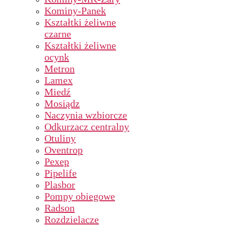
Kominy-Panek
Kształtki żeliwne
czarne
Kształtki żeliwne
ocynk
Metron
Lamex
Miedź
Mosiądz
Naczynia wzbiorcze
Odkurzacz centralny
Otuliny
Oventrop
Pexep
Pipelife
Plasbor
Pompy obiegowe
Radson
Rozdzielacze