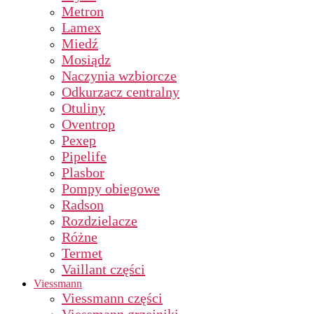
Metron
Lamex
Miedź
Mosiądz
Naczynia wzbiorcze
Odkurzacz centralny
Otuliny
Oventrop
Pexep
Pipelife
Plasbor
Pompy obiegowe
Radson
Rozdzielacze
Różne
Termet
Vaillant części
Viessmann
Viessmann części