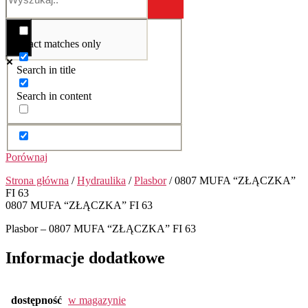
Exact matches only
Search in title
Search in content
Porównaj
Strona główna
/
Hydraulika
/
Plasbor
/ 0807 MUFA “ZŁĄCZKA”
FI 63
0807 MUFA “ZŁĄCZKA” FI 63
Plasbor – 0807 MUFA “ZŁĄCZKA” FI 63
Informacje dodatkowe
dostępność
w magazynie