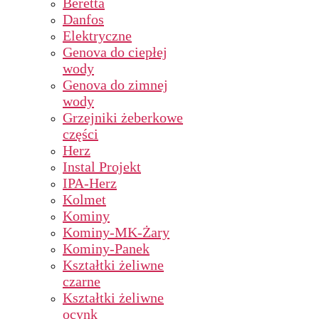
Beretta
Danfos
Elektryczne
Genova do ciepłej
wody
Genova do zimnej
wody
Grzejniki żeberkowe
części
Herz
Instal Projekt
IPA-Herz
Kolmet
Kominy
Kominy-MK-Żary
Kominy-Panek
Kształtki żeliwne
czarne
Kształtki żeliwne
ocynk