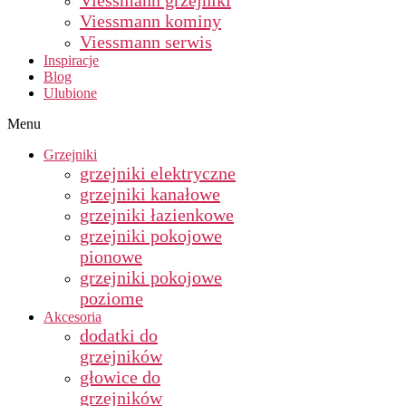
Viessmann grzejniki
Viessmann kominy
Viessmann serwis
Inspiracje
Blog
Ulubione
Menu
Grzejniki
grzejniki elektryczne
grzejniki kanałowe
grzejniki łazienkowe
grzejniki pokojowe
pionowe
grzejniki pokojowe
poziome
Akcesoria
dodatki do
grzejników
głowice do
grzejników