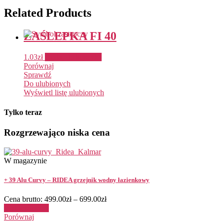
Related Products
ZAŚLEPKA FI 40
1.03
zł
Dodaj do koszyka
Porównaj
Sprawdź
Do ulubionych
Wyświetl listę ulubionych
Tylko teraz
Rozgrzewająco niska cena
W magazynie
+ 39 Alu Curvy – RIDEA grzejnik wodny łazienkowy
Cena brutto:
499.00
zł
–
699.00
zł
Wybierz opcje
Porównaj