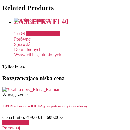
Related Products
ZAŚLEPKA FI 40
1.03
zł
Dodaj do koszyka
Porównaj
Sprawdź
Do ulubionych
Wyświetl listę ulubionych
Tylko teraz
Rozgrzewająco niska cena
W magazynie
+ 39 Alu Curvy – RIDEA grzejnik wodny łazienkowy
Cena brutto:
499.00
zł
–
699.00
zł
Wybierz opcje
Porównaj