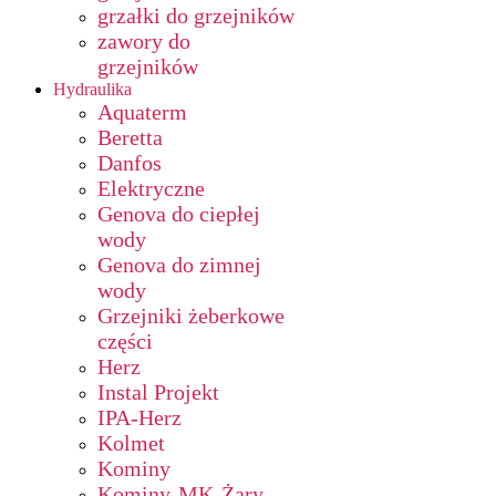
grzałki do grzejników
zawory do
grzejników
Hydraulika
Aquaterm
Beretta
Danfos
Elektryczne
Genova do ciepłej
wody
Genova do zimnej
wody
Grzejniki żeberkowe
części
Herz
Instal Projekt
IPA-Herz
Kolmet
Kominy
Kominy-MK-Żary