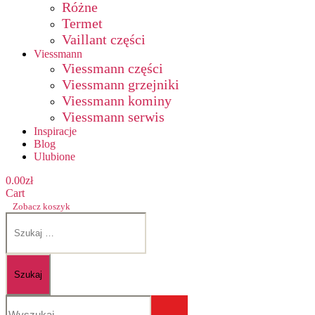
Różne
Termet
Vaillant części
Viessmann
Viessmann części
Viessmann grzejniki
Viessmann kominy
Viessmann serwis
Inspiracje
Blog
Ulubione
0.00
zł
Cart
Zobacz koszyk
Szukaj: