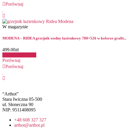
Porównaj
W magazynie
MODENA – RIDEA grzejnik wodny łazienkowy 780×526 w kolorze grafit...
499.00
zł
Dodaj do koszyka
Porównaj
Porównaj
“Arthot”
Stara Iwiczna 05-500
ul. Słoneczna 90
NIP: 9511408095
+48 608 327 327
arthot@arthot.pl