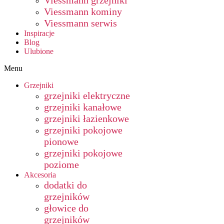
Viessmann grzejniki
Viessmann kominy
Viessmann serwis
Inspiracje
Blog
Ulubione
Menu
Grzejniki
grzejniki elektryczne
grzejniki kanałowe
grzejniki łazienkowe
grzejniki pokojowe
pionowe
grzejniki pokojowe
poziome
Akcesoria
dodatki do
grzejników
głowice do
grzejników