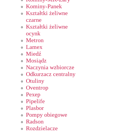
Kominy-Panek
Kształtki żeliwne
czarne
Kształtki żeliwne
ocynk
Metron
Lamex
Miedź
Mosiądz
Naczynia wzbiorcze
Odkurzacz centralny
Otuliny
Oventrop
Pexep
Pipelife
Plasbor
Pompy obiegowe
Radson
Rozdzielacze