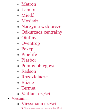
Metron
Lamex
Miedź
Mosiądz
Naczynia wzbiorcze
Odkurzacz centralny
Otuliny
Oventrop
Pexep
Pipelife
Plasbor
Pompy obiegowe
Radson
Rozdzielacze
Różne
Termet
Vaillant części
Viessmann
Viessmann części