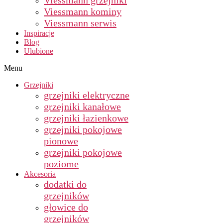
Viessmann grzejniki
Viessmann kominy
Viessmann serwis
Inspiracje
Blog
Ulubione
Menu
Grzejniki
grzejniki elektryczne
grzejniki kanałowe
grzejniki łazienkowe
grzejniki pokojowe
pionowe
grzejniki pokojowe
poziome
Akcesoria
dodatki do
grzejników
głowice do
grzejników