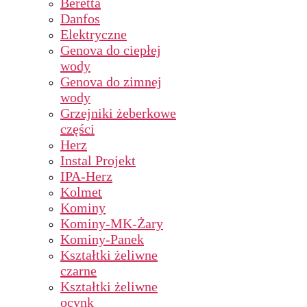
Beretta
Danfos
Elektryczne
Genova do ciepłej
wody
Genova do zimnej
wody
Grzejniki żeberkowe
części
Herz
Instal Projekt
IPA-Herz
Kolmet
Kominy
Kominy-MK-Żary
Kominy-Panek
Kształtki żeliwne
czarne
Kształtki żeliwne
ocynk