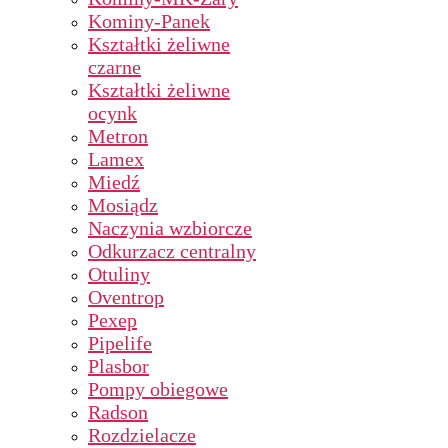
Kominy-Panek
Kształtki żeliwne
czarne
Kształtki żeliwne
ocynk
Metron
Lamex
Miedź
Mosiądz
Naczynia wzbiorcze
Odkurzacz centralny
Otuliny
Oventrop
Pexep
Pipelife
Plasbor
Pompy obiegowe
Radson
Rozdzielacze