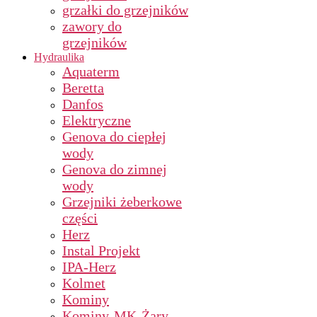
grzałki do grzejników
zawory do
grzejników
Hydraulika
Aquaterm
Beretta
Danfos
Elektryczne
Genova do ciepłej
wody
Genova do zimnej
wody
Grzejniki żeberkowe
części
Herz
Instal Projekt
IPA-Herz
Kolmet
Kominy
Kominy-MK-Żary