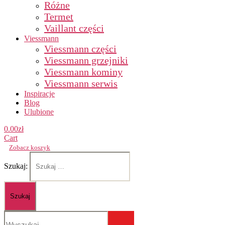
Różne
Termet
Vaillant części
Viessmann
Viessmann części
Viessmann grzejniki
Viessmann kominy
Viessmann serwis
Inspiracje
Blog
Ulubione
0.00
zł
Cart
Zobacz koszyk
Szukaj: