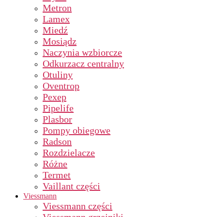
Metron
Lamex
Miedź
Mosiądz
Naczynia wzbiorcze
Odkurzacz centralny
Otuliny
Oventrop
Pexep
Pipelife
Plasbor
Pompy obiegowe
Radson
Rozdzielacze
Różne
Termet
Vaillant części
Viessmann
Viessmann części