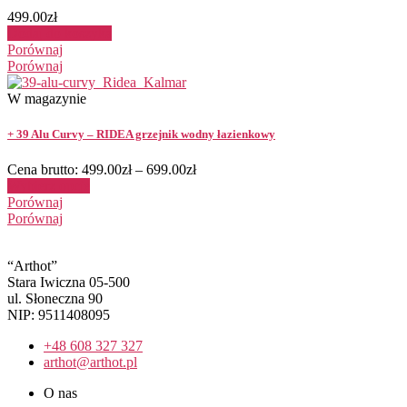
499.00
zł
Dodaj do koszyka
Porównaj
Porównaj
W magazynie
+ 39 Alu Curvy – RIDEA grzejnik wodny łazienkowy
Cena brutto:
499.00
zł
–
699.00
zł
Wybierz opcje
Porównaj
Porównaj
“Arthot”
Stara Iwiczna 05-500
ul. Słoneczna 90
NIP: 9511408095
+48 608 327 327
arthot@arthot.pl
O nas