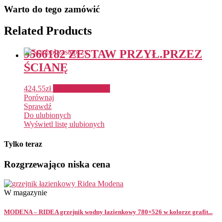
Warto do tego zamówić
Related Products
9566182 ZESTAW PRZYŁ.PRZEZ
ŚCIANĘ
424.55
zł
Dodaj do koszyka
Porównaj
Sprawdź
Do ulubionych
Wyświetl listę ulubionych
Tylko teraz
Rozgrzewająco niska cena
W magazynie
MODENA – RIDEA grzejnik wodny łazienkowy 780×526 w kolorze grafit...