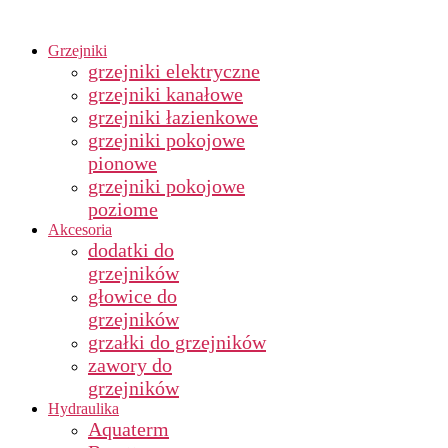
Grzejniki
grzejniki elektryczne
grzejniki kanałowe
grzejniki łazienkowe
grzejniki pokojowe
pionowe
grzejniki pokojowe
poziome
Akcesoria
dodatki do
grzejników
głowice do
grzejników
grzałki do grzejników
zawory do
grzejników
Hydraulika
Aquaterm